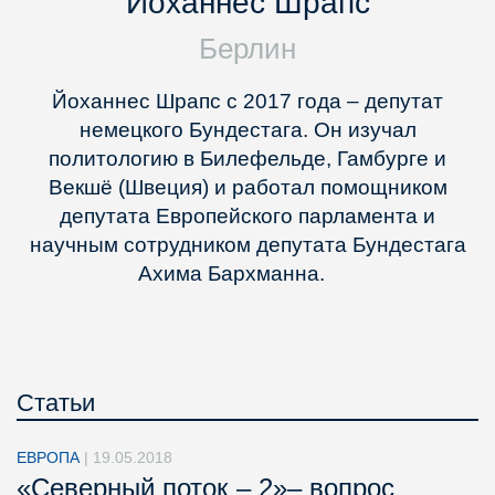
Йоханнес Шрапс
Берлин
Йоханнес Шрапс с 2017 года – депутат
немецкого Бундестага. Он изучал
политологию в Билефельде, Гамбурге и
Векшё (Швеция) и работал помощником
депутата Европейского парламента и
научным сотрудником депутата Бундестага
Ахима Бархманна.
Статьи
ЕВРОПА
|
19.05.2018
«Северный поток – 2»– вопрос