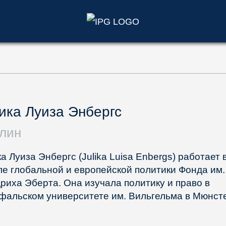
)
ка Луиза Энбергс
лин
а Луиза Энбергс (Julika Luisa Enbergs) работает 
ле глобальной и европейской политики Фонда им.
риха Эберта. Она изучала политику и право в
фальском университете им. Вильгельма в Мюнст