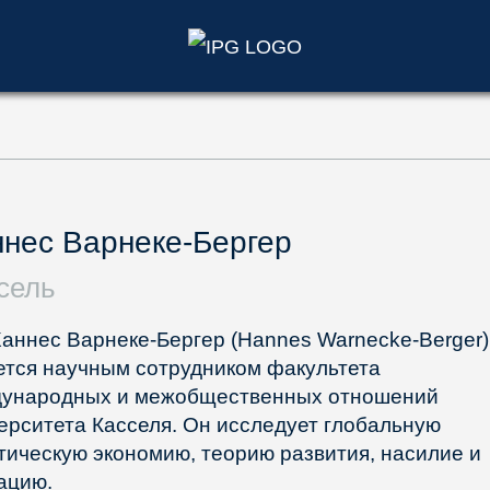
)
нес Варнеке-Бергер
сель
Ханнес Варнеке-Бергер (Hannes Warnecke-Berger)
ется научным сотрудником факультета
ународных и межобщественных отношений
ерситета Касселя. Он исследует глобальную
тическую экономию, теорию развития, насилие и
рацию.