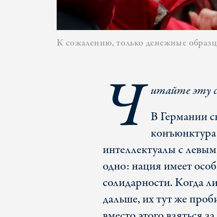
К сожалению, только денежные образцы
Ч
итайте эту 
В Германии с
конъюнктура 
интеллектуалы с левым
одно: нация имеет особ
солидарности. Когда ли
дальше, их тут же проб
вместо этого взяться з