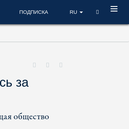
ПОИСК
ПОДПИСКА
RU
сь за
щая общество