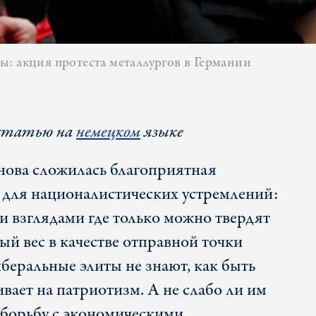
: акция протеста металлургов в Германии
статью на
немецком
языке
нова сложилась благоприятная
для националистических устремлений:
и взглядами где только можно твердят
ый вес в качестве отправной точки
беральные элиты не знают, как быть
ивает на патриотизм. А не слабо ли им
а борьбу с экономическими