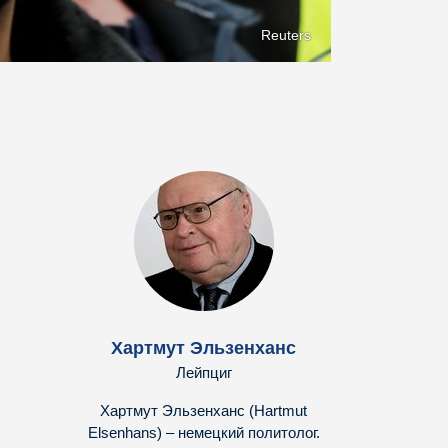
Reuters
Хартмут Эльзенханс
Лейпциг
Хартмут Эльзенханс (Hartmut
Elsenhans) – немецкий политолог.