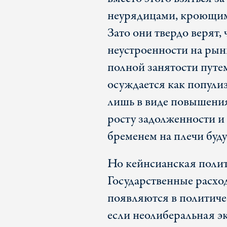
неурядицами, кроющим
Зато они твердо верят,
неустроенности на рын
полной занятости пут
осуждается как попули
лишь в виде повышения
росту задолженности 
бременем на плечи буд
Но кейнсианская полити
Государственные расход
появляются в политичес
если неолиберальная э