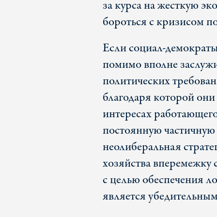
за курса на жесткую эк
бороться с кризисом п
Если социал-демократы 
помимо вполне заслуж
политических требован
благодаря которой они
интересах работающего
постоянную частичную 
неолиберальная страте
хозяйства вперемежку 
с целью обеспечения л
является убедительны