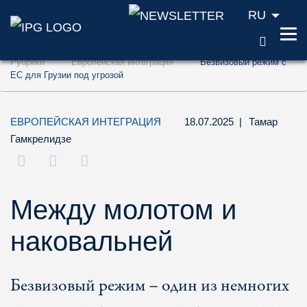
RU
ПОИС
Перейти к содержанию (ключ доступа '1'
Рубрики
Европейская интеграция
Безвизовый режим с
Перейти к поиску (ключ доступа '2')
ЕС для Грузии под угрозой
Перейти к навигации (ключ доступа '3')
ЕВРОПЕЙСКАЯ ИНТЕГРАЦИЯ
18.07.2025
|
Тамар
Гамкрелидзе
Между молотом и
наковальней
Безвизовый режим – один из немногих