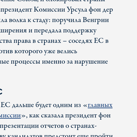
у президент Комиссии Урсула фон дер
а волка к стаду: поручила Венгрии
сширения и передала поддержку
тва права в странах – соседях ЕС в
отив которого уже велись
ные процессы именно за нарушение
С
ЕС дальше будет одним из «
главных
миссии
», как сказала президент фон
презентации отчетов о странах-
ву кандидатов предстоит еще пройти