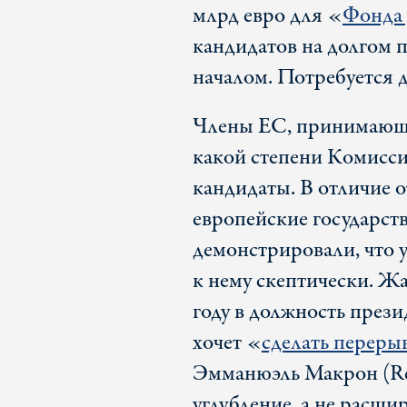
млрд евро для «
Фонда
кандидатов на долгом 
началом. Потребуется
Члены ЕС, принимающи
какой степени Комисси
кандидаты. В отличие 
европейские государст
демонстрировали, что 
к нему скептически. Ж
году в должность прези
хочет «
сделать переры
Эмманюэль Макрон (Ren
углубление, а не расши