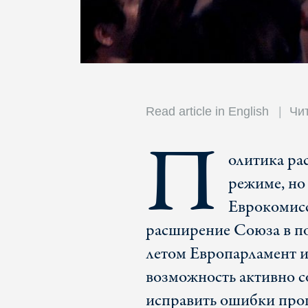
Read article in English
Чи
П
олитика ра
режиме, но
Еврокомисс
расширение Союза в п
летом Европарламент и
возможность активно 
исправить ошибки прош