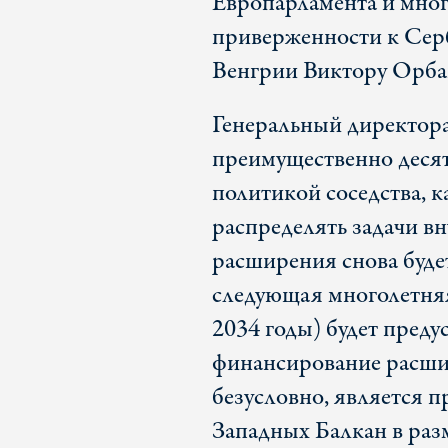
Европарламента и многи
приверженности к Серб
Венгрии Виктору Орба
Генеральный директор
преимущественно десят
политикой соседства, к
распределять задачи в
расширения снова буде
следующая многолетняя
2034 годы) будет преду
финансирование расшир
безусловно, является 
Западных Балкан в раз