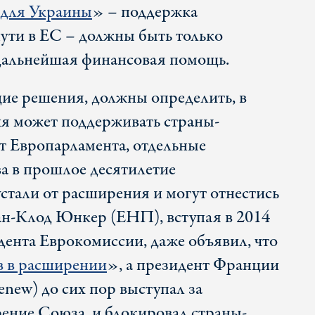
 для Украины
» – поддержка
пути в ЕС – должны быть только
 дальнейшая финансовая помощь.
е решения, должны определить, в
я может поддерживать страны-
от Европарламента, отдельные
ва в прошлое десятилетие
устали от расширения и могут отнестись
ан-Клод Юнкер (ЕНП), вступая в 2014
дента Еврокомиссии, даже объявил, что
в в расширении
», а президент Франции
ew) до сих пор выступал за
рение Союза, и блокировал страны-