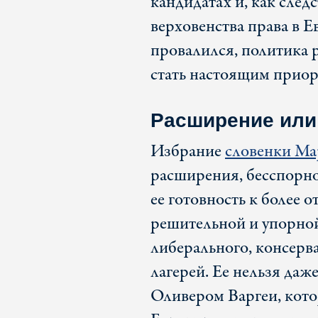
кандидатах и, как след
верховенства права в 
провалился, политика 
стать настоящим приор
Расширение или
Избрание
словенки Ма
расширения, бесспорно
ее готовность к более 
решительной и упорной
либерального, консерв
лагерей. Ее нельзя даж
Оливером Варгеи, кото