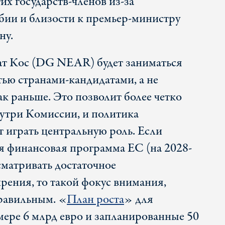
х государств-членов из-за
ии и близости к премьер-министру
ну.
ат Кос (DG NEAR) будет заниматься
ью странами-кандидатами, а не
ак раньше. Это позволит более четко
нутри Комиссии, и политика
т играть центральную роль. Если
 финансовая программа ЕС (на 2028-
сматривать достаточное
ения, то такой фокус внимания,
правильным. «
План роста
» для
мере 6 млрд евро и запланированные 50