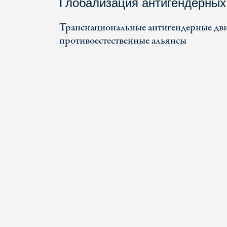
Глобализация антигендерных
Транснациональные антигендерные дви
противоестественные альянсы