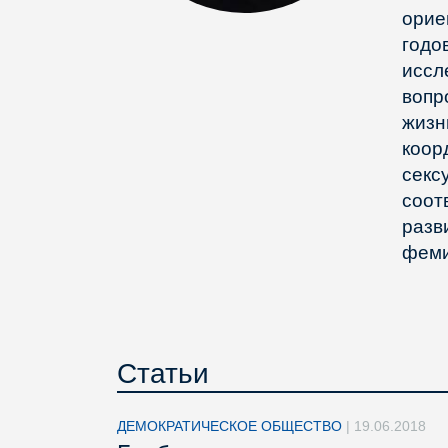
орие
годо
иссл
вопр
жизн
коор
секс
соот
разв
феми
Статьи
ДЕМОКРАТИЧЕСКОЕ ОБЩЕСТВО
|
19.06.2018