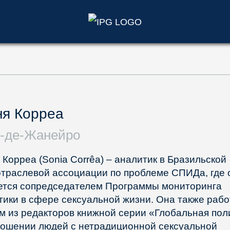
)
ня Корреа
-де-Жанейро
 Корреа (Sonia Corrêa) – аналитик в Бразильской
траслевой ассоциации по проблеме СПИДа, где 
ется сопредседателем Программы мониторинга
тики в сфере сексуальной жизни. Она также рабо
м из редакторов книжной серии «Глобальная пол
ношении людей с нетрадиционной сексуальной