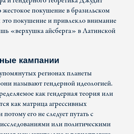
а и гендерного теоретика Джудит
 жестокое покушение в бразильском
я это покушение и привлекло внимание
лишь «верхушка айсберга» в Латинской
ные кампании
 упомянутых регионах планеты
о они называют гендерной идеологией.
пределяемое как гендерная теория или
тся как матрица агрессивных
 потому его не следует путать с
исследованиями или политическими