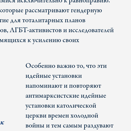
мися исключительно к равноправию.
екоторые рассматривают гендерную
ие для тоталитарных планов
в, ЛГБТ-активистов и исследователей
емящихся к усилению своих
Особенно важно то, что эти
идейные установки
напоминают и повторяют
антимарксистские идейные
установки католической
церкви времен холодной
ак
войны и тем самым раздувают