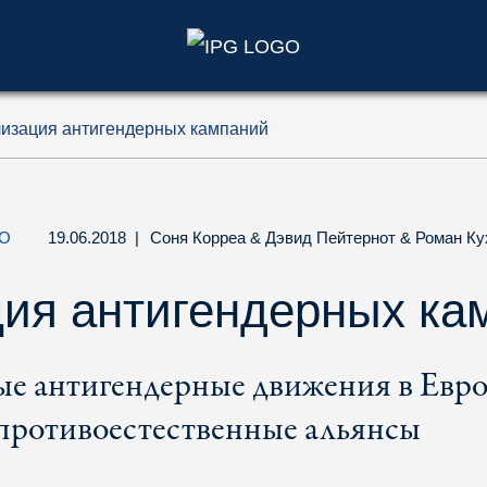
)
изация антигендерных кампаний
О
19.06.2018
|
Соня Корреа
&
Дэвид Пейтернот
&
Роман Ку
ия антигендерных ка
е антигендерные движения в Евро
противоестественные альянсы