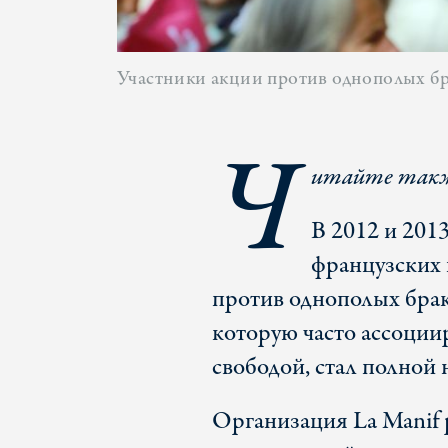
Участники акции против однополых бр
Ч
итайте такж
В 2012 и 201
французских 
против однополых брако
которую часто ассоции
свободой, стал полной
Организация La Manif 