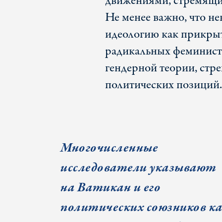
движениями, стремящи
Не менее важно, что н
идеологию как прикрыт
радикальных феминисто
гендерной теории, стр
политических позиций.
Многочисленные
исследователи указывают
на Ватикан и его
политических союзников к