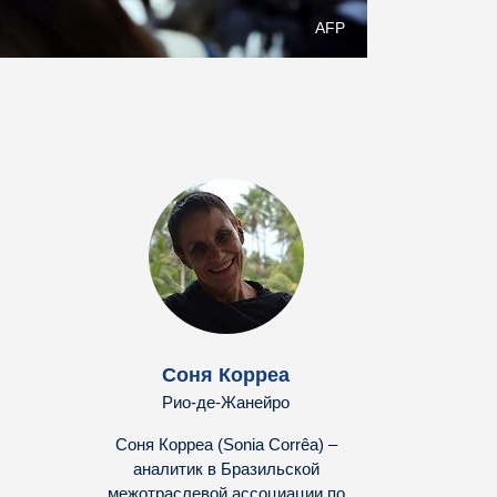
AFP
Соня Корреа
Рио-де-Жанейро
Соня Корреа (Sonia Corrêa) –
аналитик в Бразильской
межотраслевой ассоциации по