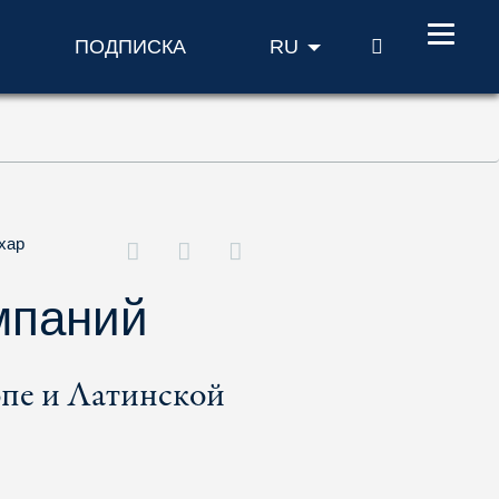
ПОИСК
ПОДПИСКА
RU
хар
мпаний
пе и Латинской