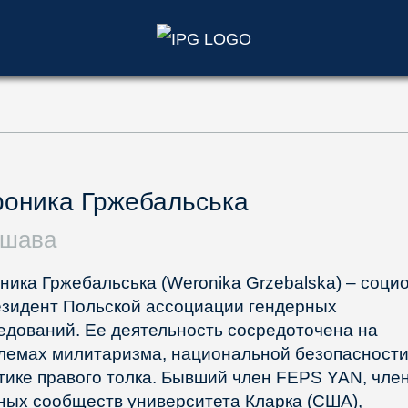
)
оника Гржебальська
ршава
ника Гржебальська (Weronika Grzebalska) – соци
езидент Польской ассоциации гендерных
едований. Ее деятельность сосредоточена на
лемах милитаризма, национальной безопасности
тике правого толка. Бывший член FEPS YAN, чле
ных сообществ университета Кларка (США),