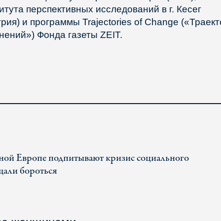
итута перспективных исследований в г. Кесег
грия) и программы Trajectories of Change («Траек
нений») Фонда газеты ZEIT.
ной Европе подпитывают кризис социального
щали бороться