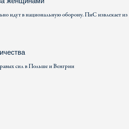
за женщинами
но идут в национальную оборону. ПиС извлекает из 
ничества
равых сил в Польше и Венгрии