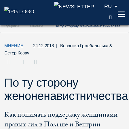
RU
ПОИС
Перейти к содержанию (ключ доступа '1'
Рубрики
Мнение
По ту сторону женоненавистничества
Перейти к поиску (ключ доступа '2')
Перейти к навигации (ключ доступа '3')
МНЕНИЕ
24.12.2018
|
Вероника Гржебальська
&
Эстер Ковач
По ту сторону
женоненавистничества
Как понимать поддержку женщинами
правых сил в Польше и Венгрии