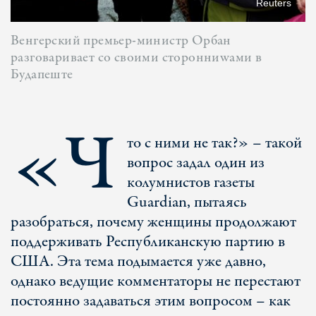
Reuters
Венгерский премьер-министр Орбан
разговаривает со своими сторонниwами в
Будапеште
«Ч
то с ними не так?» – такой
вопрос задал один из
колумнистов газеты
Guardian, пытаясь
разобраться, почему женщины продолжают
поддерживать Республиканскую партию в
США. Эта тема подымается уже давно,
однако ведущие комментаторы не перестают
постоянно задаваться этим вопросом – как