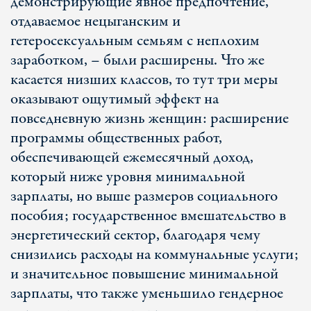
демонстрирующие явное предпочтение,
отдаваемое нецыганским и
гетеросексуальным семьям с неплохим
заработком, – были расширены. Что же
касается низших классов, то тут три меры
оказывают ощутимый эффект на
повседневную жизнь женщин: расширение
программы общественных работ,
обеспечивающей ежемесячный доход,
который ниже уровня минимальной
зарплаты, но выше размеров социального
пособия; государственное вмешательство в
энергетический сектор, благодаря чему
снизились расходы на коммунальные услуги;
и значительное повышение минимальной
зарплаты, что также уменьшило гендерное