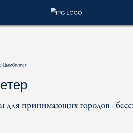
)
ю Цымбалист
ветер
 для принимающих городов - бес