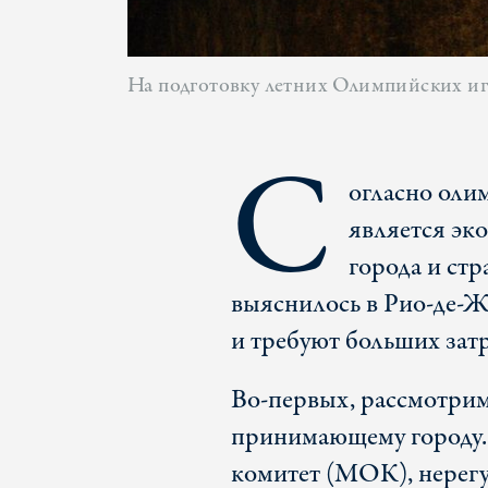
На подготовку летних Олимпийских иг
С
огласно оли
является эк
города и стр
выяснилось в Рио-де-Ж
и требуют больших затр
Во-первых, рассмотри
принимающему городу
комитет (МОК), нерегу