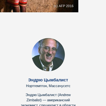
(с) AFP 2016
Эндрю Цымбалист
Нортгемптон, Массачусетс
Эндрю Цымбалист (Andrew
Zimbalist) — американский
экономист, специалист в области