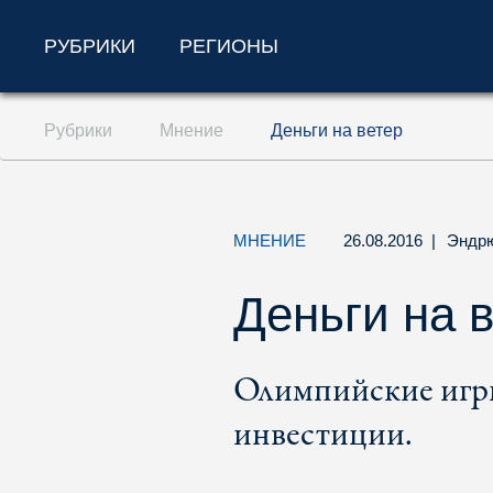
РУБРИКИ
РЕГИОНЫ
Перейти к содержанию (ключ доступа '1'
Рубрики
Мнение
Деньги на ветер
Перейти к поиску (ключ доступа '2')
Перейти к навигации (ключ доступа '3')
МНЕНИЕ
26.08.2016
|
Эндр
Деньги на 
Олимпийские игры
инвестиции.