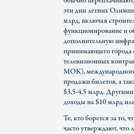
обычно переплачивают
эти дни летних Олимпий
млрд, включая строите
функционирование и об
дополнительную инфра
принимающего города 
телевизионных контрак
МОК), международного 
продажи билетов, а та
$3,5-4,5 млрд. Другим
доходы на $10 млрд ил
Те, кто борется за то, 
часто утверждают, что