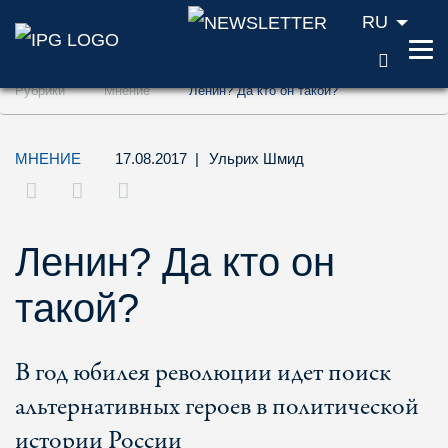
RU
ПОИС
Перейти к содержанию (ключ доступа '1'
Рубрики
Мнение
Ленин? Да кто он такой?
Перейти к поиску (ключ доступа '2')
Перейти к навигации (ключ доступа '3')
МНЕНИЕ
17.08.2017
|
Ульрих Шмид
Ленин? Да кто он
такой?
В год юбилея революции идет поиск
альтернативных героев в политической
истории России