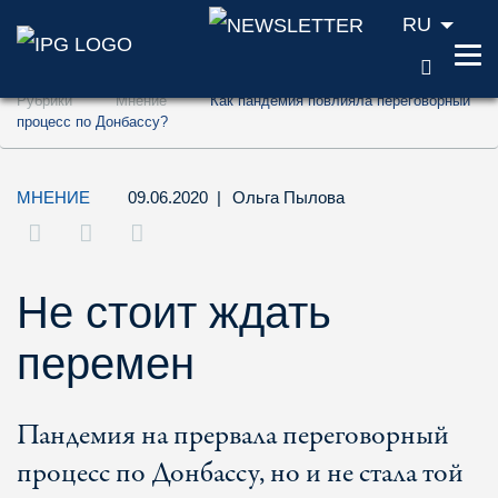
RU
ПОИС
Перейти к содержанию (ключ доступа '1'
Рубрики
Мнение
Как пандемия повлияла переговорный
Перейти к поиску (ключ доступа '2')
процесс по Донбассу?
Перейти к навигации (ключ доступа '3')
МНЕНИЕ
09.06.2020
|
Ольга Пылова
Не стоит ждать
перемен
Пандемия на прервала переговорный
процесс по Донбассу, но и не стала той