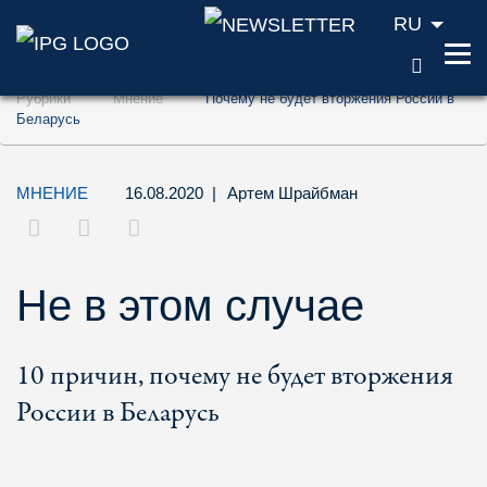
RU
ПОИС
Перейти к содержанию (ключ доступа '1'
Рубрики
Мнение
Почему не будет вторжения России в
Перейти к поиску (ключ доступа '2')
Беларусь
Перейти к навигации (ключ доступа '3')
МНЕНИЕ
16.08.2020
|
Артем Шрайбман
Не в этом случае
10 причин, почему не будет вторжения
России в Беларусь