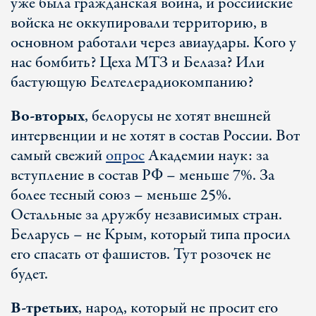
уже была гражданская война, и российские
войска не оккупировали территорию, в
основном работали через авиаудары. Кого у
нас бомбить? Цеха МТЗ и Белаза? Или
бастующую Белтелерадиокомпанию?
Во-вторых
, белорусы не хотят внешней
интервенции и не хотят в состав России. Вот
самый свежий
опрос
Академии наук: за
вступление в состав РФ – меньше 7%. За
более тесный союз – меньше 25%.
Остальные за дружбу независимых стран.
Беларусь – не Крым, который типа просил
его спасать от фашистов. Тут розочек не
будет.
В-третьих
, народ, который не просит его