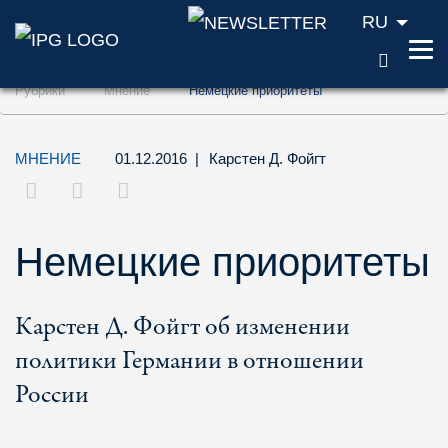
RU
ПОИС
Перейти к содержанию (ключ доступа '1'
Рубрики
Мнение
Немецкие приоритеты
Перейти к поиску (ключ доступа '2')
Перейти к навигации (ключ доступа '3')
МНЕНИЕ
01.12.2016
|
Карстен Д. Фойгт
Немецкие приоритеты
Карстен Д. Фойгт об изменении
политики Германии в отношении
России