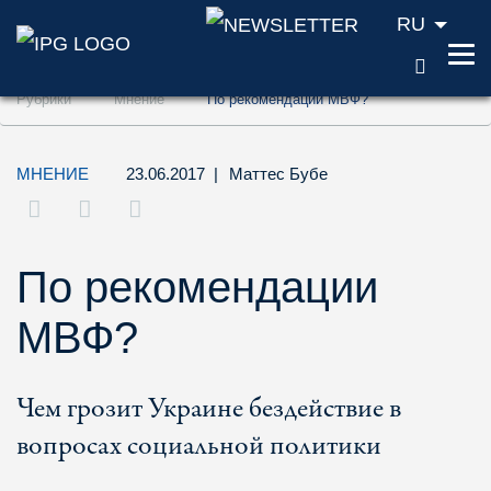
RU
ПОИС
Перейти к содержанию (ключ доступа '1'
Рубрики
Мнение
По рекомендации МВФ?
Перейти к поиску (ключ доступа '2')
Перейти к навигации (ключ доступа '3')
МНЕНИЕ
23.06.2017
|
Маттес Бубе
По рекомендации
МВФ?
Чем грозит Украине бездействие в
вопросах социальной политики