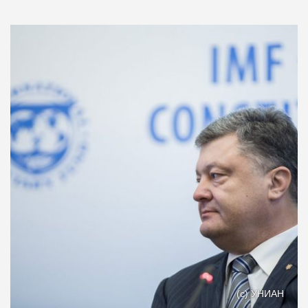
(с) УНИАН