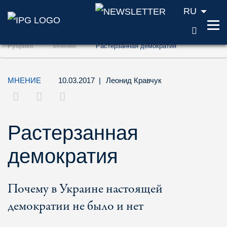
RU
ПОИС
Перейти к содержанию (ключ доступа '1'
Рубрики
Мнение
Растерзанная демократия
Перейти к поиску (ключ доступа '2')
Перейти к навигации (ключ доступа '3')
МНЕНИЕ
10.03.2017
|
Леонид Кравчук
Растерзанная
демократия
Почему в Украине настоящей
демократии не было и нет