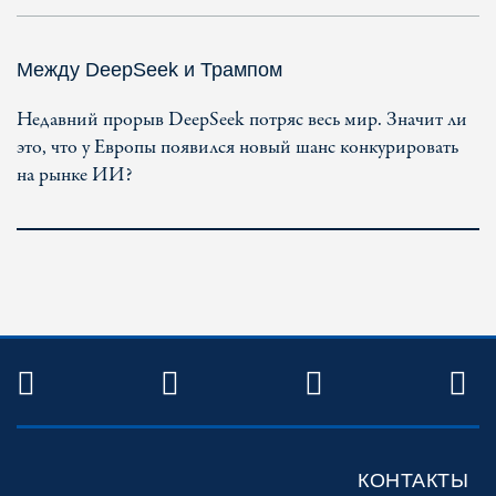
Между DeepSeek и Трампом
Недавний прорыв DeepSeek потряс весь мир. Значит ли
это, что у Европы появился новый шанс конкурировать
на рынке ИИ?
TWITTER
FACEBOOK
YOUTUBE
R
КОНТАКТЫ