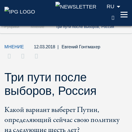
RU
ПОИС
Перейти к содержанию (ключ доступа '1'
Рубрики
Мнение
Три пути после выборов, Россия
Перейти к поиску (ключ доступа '2')
Перейти к навигации (ключ доступа '3')
МНЕНИЕ
12.03.2018
|
Евгений Гонтмахер
Три пути после
выборов, Россия
Какой вариант выберет Путин,
определяющий сейчас свою политику
на следующие шесть лет?