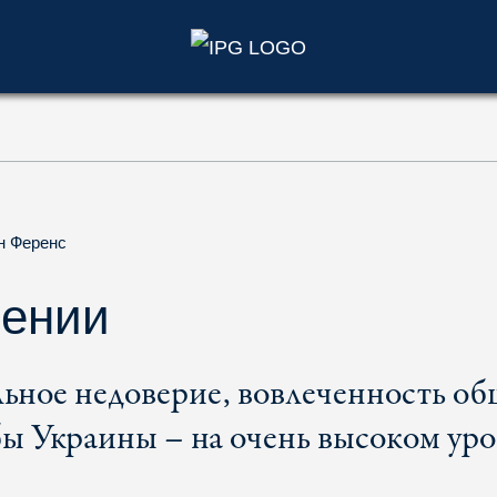
)
н Ференс
шении
ьное недоверие, вовлеченность об
бы Украины – на очень высоком ур