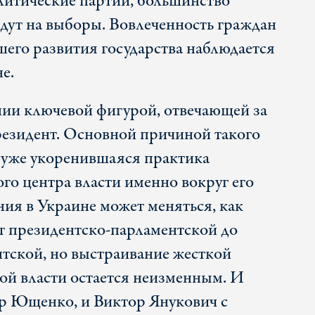
литические партии, большинство
йдут на выборы. Вовлеченность граждан
шего развития государства наблюдается
не.
ии ключевой фигурой, отвечающей за
резидент. Основной причиной такого
 уже укоренившаяся практика
о центра власти именно вокруг его
ия в Украине может меняться, как
т президентско-парламентской до
тской, но выстраивание жесткой
ой власти остается неизменным. И
р Ющенко, и Виктор Янукович с