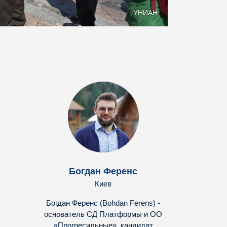
УНИАН
Богдан Ференс
Киев
Богдан Ференс (Bohdan Ferens) -
основатель СД Платформы и ОО
«Прогресильные», кандидат