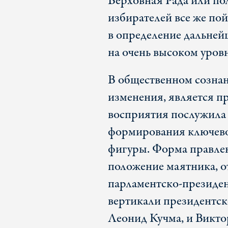
Верховная Рада или по
избирателей все же по
в определение дальней
на очень высоком уров
В общественном сознан
изменения, является п
восприятия послужила
формирования ключевог
фигуры. Форма правлен
положение маятника, о
парламентско-президен
вертикали президентск
Леонид Кучма, и Викто