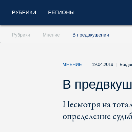
РУБРИКИ
РЕГИОНЫ
Перейти к содержанию (ключ доступа '1'
Рубрики
Мнение
В предвкушении
Перейти к поиску (ключ доступа '2')
Перейти к навигации (ключ доступа '3')
МНЕНИЕ
19.04.2019
|
Богда
В предвку
Несмотря на тотал
определение судь