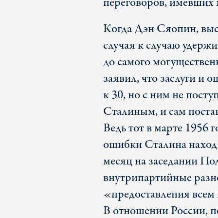
переговоров, имевших 
Когда Дэн Сяопин, вы
случая к случаю удерж
до самого могущественн
заявил, что заслуги и
к 30, но с ним не посту
Сталиным, и сам поста
Ведь тот в марте 1956 г
ошибки Сталина находя
месяц на заседании По
внутрипартийные разно
«предоставления всем
В отношении России, по