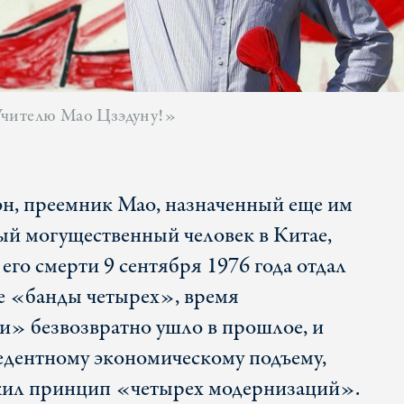
Учителю Мао Цзэдуну!»
эн, преемник Мао, назначенный еще им
ый могущественный человек в Китае,
 его смерти 9 сентября 1976 года отдал
е «банды четырех», время
» безвозвратно ушло в прошлое, и
цедентному экономическому подъему,
жил принцип «четырех модернизаций».