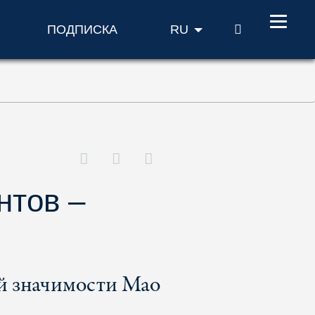
ПОИСК
ПОДПИСКА
RU
нтов –
й значимости Мао