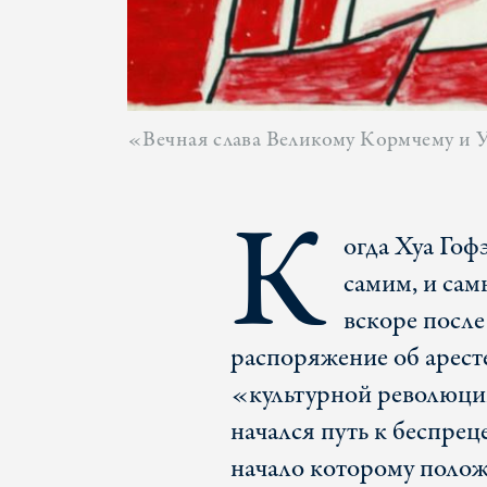
«Вечная слава Великому Кормчему и 
К
огда Хуа Гоф
самим, и сам
вскоре после
распоряжение об арест
«культурной революции
начался путь к беспре
начало которому поло