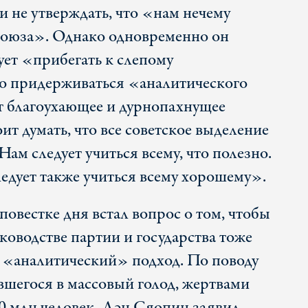
и не утверждать, что «нам нечему
Союза». Однако одновременно он
дует «прибегать к слепому
о придерживаться «аналитического
т благоухающее и дурнопахнущее
оит думать, что все советское выделение
Нам следует учиться всему, что полезно.
ледует также учиться всему хорошему».
 повестке дня встал вопрос о том, чтобы
уководстве партии и государства тоже
 «аналитический» подход. По поводу
вшегося в массовый голод, жертвами
50 млн человек, Дэн Сяопин заявил