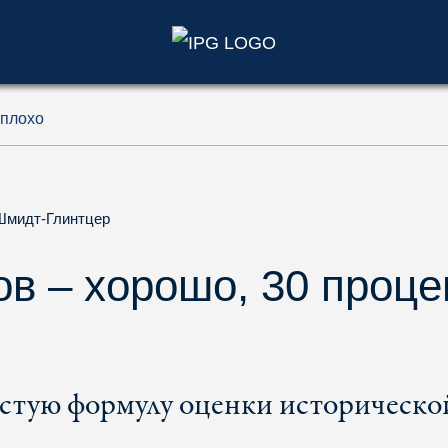
)
 плохо
Шмидт-Глинтцер
ов – хорошо, 30 проце
тую формулу оценки историческо