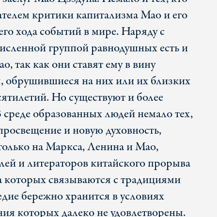
ателем критики капитализма Мао и его
го хода событий в мире. Наряду с
исленной группой равнодушных есть и
о, так как они ставят ему в вину
я, обрушившиеся на них или их близких
сятилетий. Но существуют и более
 среде образованных людей немало тех,
 просвещение и новую духовность,
только на Маркса, Ленина и Мао,
елей и литераторов китайского прорыва
а которых связываются с традициями
едие бережно хранится в условиях
ния которых далеко не удовлетворены.