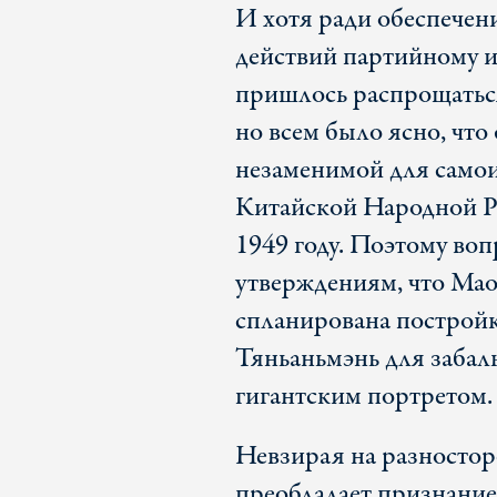
И хотя ради обеспечен
действий партийному и
пришлось распрощатьс
но всем было ясно, что
незаменимой для само
Китайской Народной Р
1949 году. Поэтому во
утверждениям, что Мао
спланирована постройк
Тяньаньмэнь для забал
гигантским портретом.
Невзирая на разностор
преобладает признание 