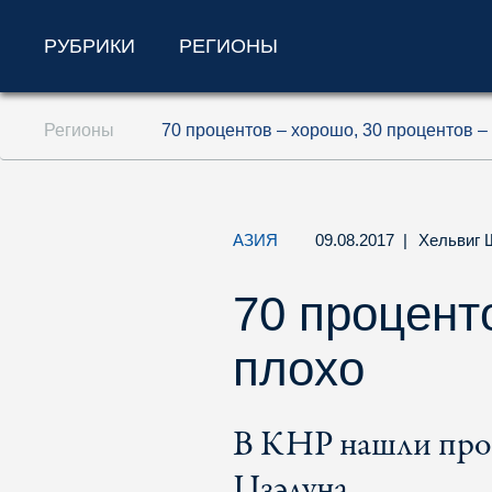
РУБРИКИ
РЕГИОНЫ
Перейти к содержанию (ключ доступа '1'
Регионы
70 процентов – хорошо, 30 процентов –
Перейти к поиску (ключ доступа '2')
Перейти к навигации (ключ доступа '3')
АЗИЯ
09.08.2017
|
Хельвиг 
70 процент
плохо
В КНР нашли прос
Цзэдуна.