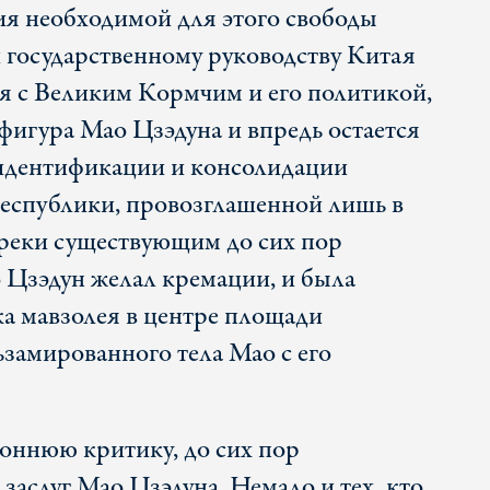
ия необходимой для этого свободы
 государственному руководству Китая
я с Великим Кормчим и его политикой,
 фигура Мао Цзэдуна и впредь остается
идентификации и консолидации
еспублики, провозглашенной лишь в
преки существующим до сих пор
 Цзэдун желал кремации, и была
а мавзолея в центре площади
ьзамированного тела Мао с его
оннюю критику, до сих пор
заслуг Мао Цзэдуна. Немало и тех, кто