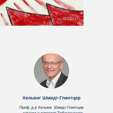
(с) AFP 2017
Хельвиг Шмидт-Глинтцер
Проф. д-р Хельвиг Шмидт-Глинтцер
– китаист и директор Тюбингенского