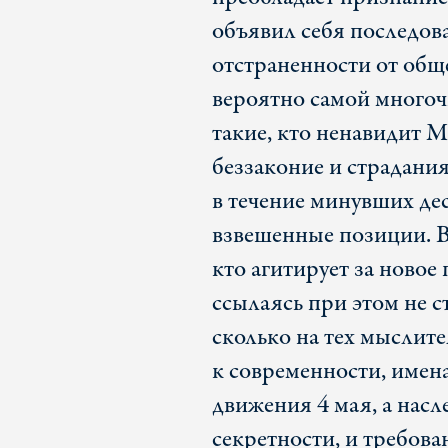
объявил себя последов
отстраненности от обще
вероятно самой многоч
такие, кто ненавидит Ма
беззаконие и страдани
в течение минувших де
взвешенные позиции. В
кто агитирует за новое
ссылаясь при этом не с
сколько на тех мыслит
к современности, имен
движения 4 мая, а насл
секретности, и требова