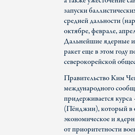
а также ужесточение с
запуски баллистических
средней дальности (на
октябре, феврале, апрел
Дальнейшие ядерные и
ракет еще в этом году
северокорейской общес
Правительство Ким Че
международного сообще
придерживается курса 
(Пёнджин), который в 
экономическое и ядерно
от приоритетности вое