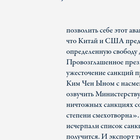
позволить себе этот а
что Китай и США пред
определенную свободу д
Провозглашенное пре
ужесточение санкций п
Ким Чен Ыном с насме
озвучить Министерству
ничтожных санкциях с
степени смехотворна».
исчерпали список санкц
получится. И экспорт т