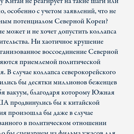
 Китай не реагирует на такие шаги или
о, особенно с учетом заявлений, что не
рным потенциалом Северной Кореи?
е может и не хочет допустить коллапса
ительства. Ни хаотичное крушение
рганизованное воссоединение Северной
яются приемлемой политической
я. В случае коллапса северокорейского
ились бы десятки миллионов беженцев
ебя вакуум, благодаря которому Южная
ША продвинулись бы к китайской
ия произошла бы даже в случае
ванного в политическом отношении
ло бы сценарием из фильма ужасов для