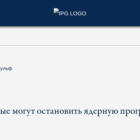
)
Вульф
рые могут остановить ядерную про