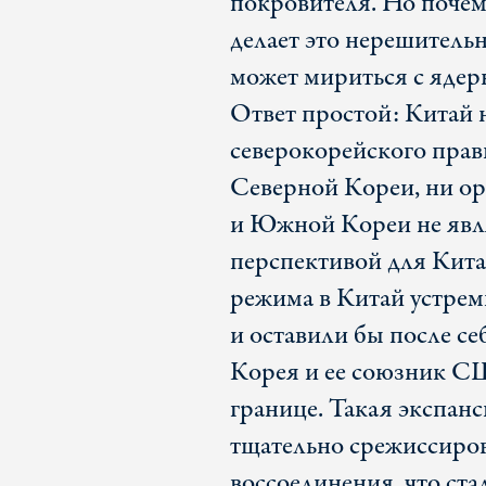
покровителя. Но почему
делает это нерешительн
может мириться с яде
Ответ простой: Китай н
северокорейского прав
Северной Кореи, ни о
и Южной Кореи не явл
перспективой для Кита
режима в Китай устрем
и оставили бы после с
Корея и ее союзник С
границе. Такая экспанс
тщательно срежиссиро
воссоединения, что ста