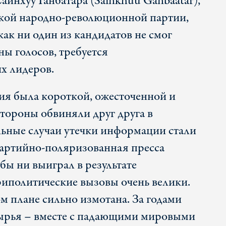
айнхуу Ганбатара (Sainkhuu Ganbaatar),
ской народно-революционной партии,
ак ни один из кандидатов не смог
ы голосов, требуется
х лидеров.
я была короткой, ожесточенной и
стороны обвиняли друг друга в
ьные случаи утечки информации стали
партийно-поляризованная пресса
 бы ни выиграл в результате
риполитические вызовы очень велики.
м плане сильно измотана. За годами
 сырья – вместе с падающими мировыми