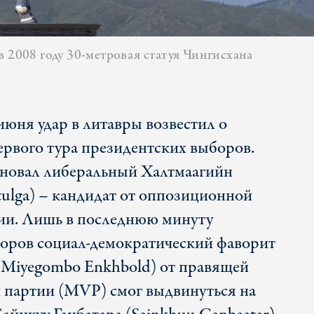
в 2008 году 30-метровая статуя Чингисхана
юня удар в литавры возвестил о
рвого тура президентских выборов.
новал либеральный Халтмаагийн
tulga) – кандидат от оппозиционной
ии. Лишь в последнюю минуту
оров социал-демократический фаворит
Miyegombo Enkhbold) от правящей
 партии (MVP) смог выдвинуться на