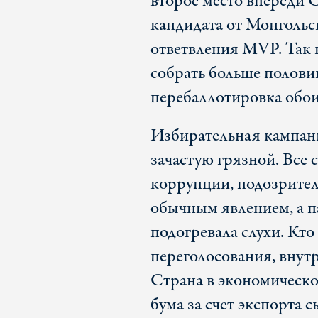
второе место впереди С
кандидата от Монголь
ответвления MVP. Так к
собрать больше половин
перебаллотировка обои
Избирательная кампани
зачастую грязной. Все 
коррупции, подозрител
обычным явлением, а 
подогревала слухи. Кто
переголосования, внут
Страна в экономическо
бума за счет экспорта