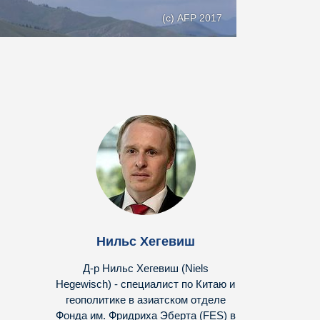
(с) AFP 2017
Нильс Хегевиш
Д-р Нильс Хегевиш (Niels
Hegewisch) - специалист по Китаю и
геополитике в азиатском отделе
Фонда им. Фридриха Эберта (FES) в