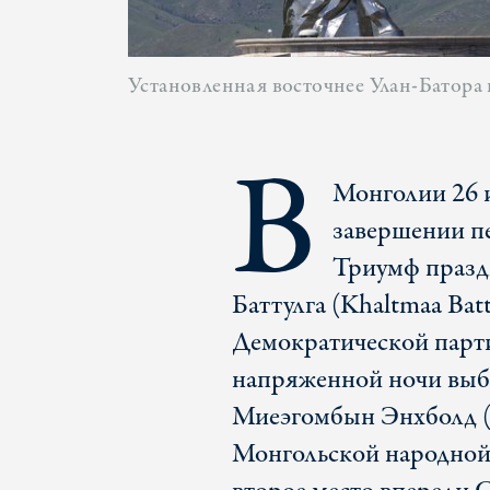
Установленная восточнее Улан-Батора 
В
Монголии 26 и
завершении пе
Триумф празд
Баттулга (Khaltmaa Bat
Демократической парт
напряженной ночи выб
Миеэгомбын Энхболд (
Монгольской народной