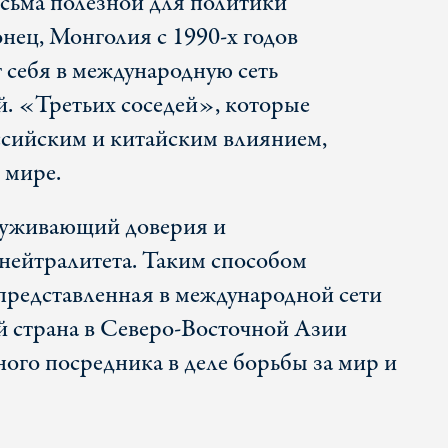
есьма полезной для политики
нец, Монголия с 1990-х годов
 себя в международную сеть
. «Третьих соседей», которые
ссийским и китайским влиянием,
 мире.
служивающий доверия и
нейтралитета. Таким способом
редставленная в международной сети
 страна в Северо-Восточной Азии
ного посредника в деле борьбы за мир и