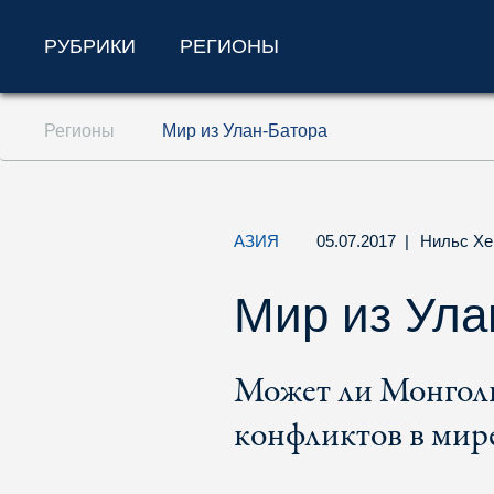
РУБРИКИ
РЕГИОНЫ
Перейти к содержанию (ключ доступа '1'
Регионы
Мир из Улан-Батора
Перейти к поиску (ключ доступа '2')
Перейти к навигации (ключ доступа '3')
АЗИЯ
05.07.2017
|
Нильс Хе
Мир из Ула
Может ли Монголи
конфликтов в мир