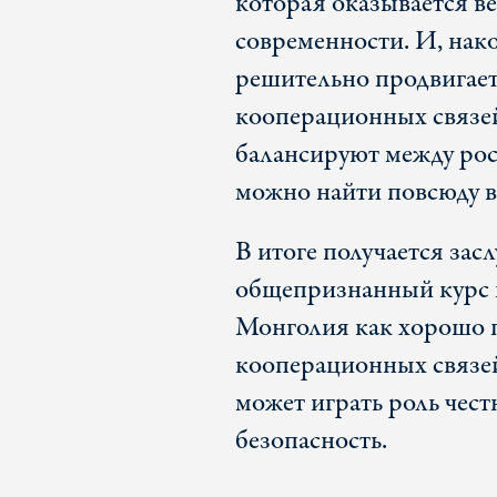
которая оказывается в
современности. И, нако
решительно продвигает
кооперационных связей
балансируют между ро
можно найти повсюду в
В итоге получается за
общепризнанный курс 
Монголия как хорошо п
кооперационных связей
может играть роль чест
безопасность.