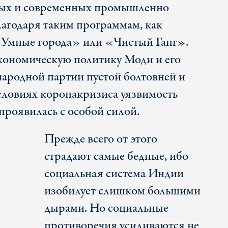
пных и современных промышленно
лагодаря таким программам, как
Умные города» или «Чистый Ганг».
кономическую политику Моди и его
ародной партии пустой болтовней и
словиях коронакризиса уязвимость
роявилась с особой силой.
Прежде всего от этого
страдают самые бедные, ибо
социальная система Индии
изобилует слишком большими
дырами. Но социальные
противоречия усиливаются не