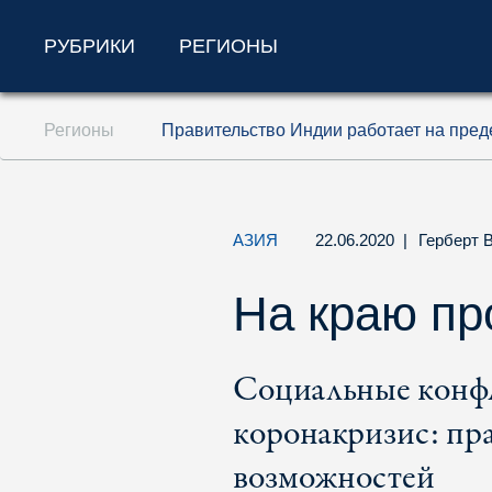
РУБРИКИ
РЕГИОНЫ
Перейти к содержанию (ключ доступа '1'
Регионы
Правительство Индии работает на пре
Перейти к поиску (ключ доступа '2')
Перейти к навигации (ключ доступа '3')
АЗИЯ
22.06.2020
|
Герберт 
На краю пр
Социальные конфл
коронакризис: пр
возможностей