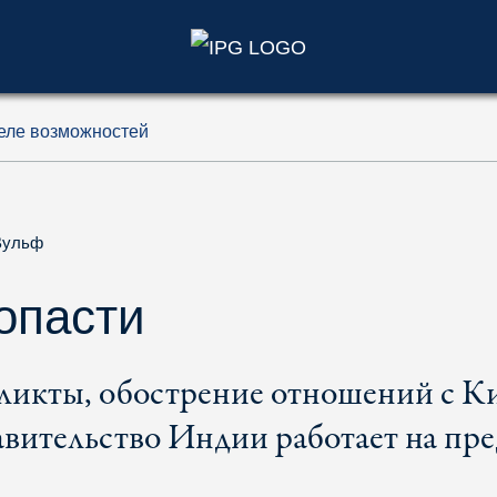
)
деле возможностей
Вульф
опасти
икты, обострение отношений с К
авительство Индии работает на пре