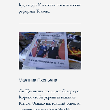
Куда ведут Казахстан политические
реформы Токаева
Маятник Пхеньяна
Си Цзиньпин посещает Северную
Корею, чтобы укрепить влияние
Китая. Однако настоящий успех от
встречи одержал Ким Чен Ын.