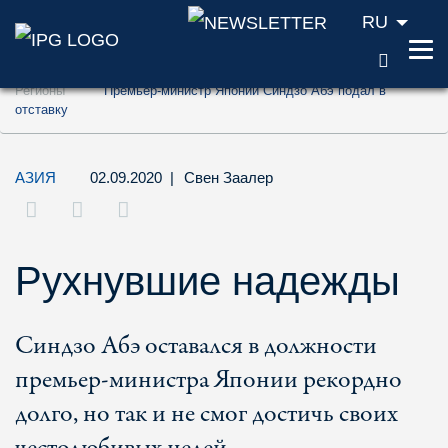
RU
ПОИС
Перейти к содержанию (ключ доступа '1'
Регионы
Премьер-министр Японии Синдзо Абэ подал в
Перейти к поиску (ключ доступа '2')
отставку
Перейти к навигации (ключ доступа '3')
АЗИЯ
02.09.2020
|
Свен Заалер
Рухнувшие надежды
Синдзо Абэ оставался в должности
премьер-министра Японии рекордно
долго, но так и не смог достичь своих