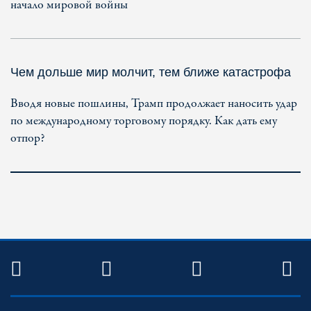
начало мировой войны
Чем дольше мир молчит, тем ближе катастрофа
Вводя новые пошлины, Трамп продолжает наносить удар
по международному торговому порядку. Как дать ему
отпор?
TWITTER
FACEBOOK
YOUTUBE
R