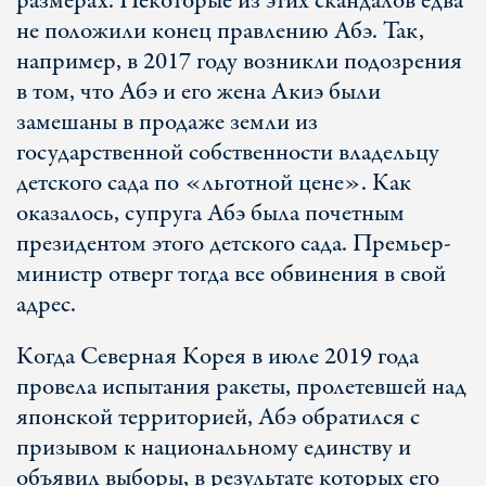
размерах. Некоторые из этих скандалов едва
не положили конец правлению Абэ. Так,
например, в 2017 году возникли подозрения
в том, что Абэ и его жена Акиэ были
замешаны в продаже земли из
государственной собственности владельцу
детского сада по «льготной цене». Как
оказалось, супруга Абэ была почетным
президентом этого детского сада. Премьер-
министр отверг тогда все обвинения в свой
адрес.
Когда Северная Корея в июле 2019 года
провела испытания ракеты, пролетевшей над
японской территорией, Абэ обратился с
призывом к национальному единству и
объявил выборы, в результате которых его