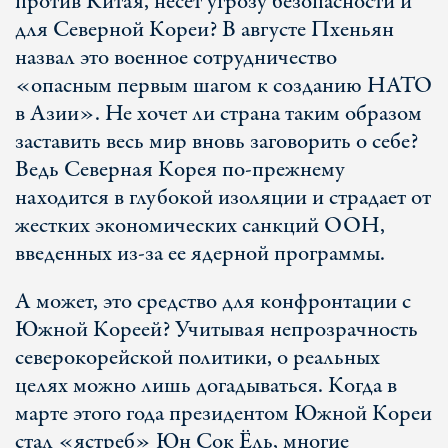
против Китая, несет угрозу безопасности и
для Северной Кореи? В августе Пхеньян
назвал это военное сотрудничество
«опасным первым шагом к созданию НАТО
в Азии». Не хочет ли страна таким образом
заставить весь мир вновь заговорить о себе?
Ведь Северная Корея по-прежнему
находится в глубокой изоляции и страдает от
жестких экономических санкций ООН,
введенных из-за ее ядерной программы.
А может, это средство для конфронтации с
Южной Кореей? Учитывая непрозрачность
северокорейской политики, о реальных
целях можно лишь догадываться. Когда в
марте этого года президентом Южной Кореи
стал «ястреб» Юн Сок Ёль, многие