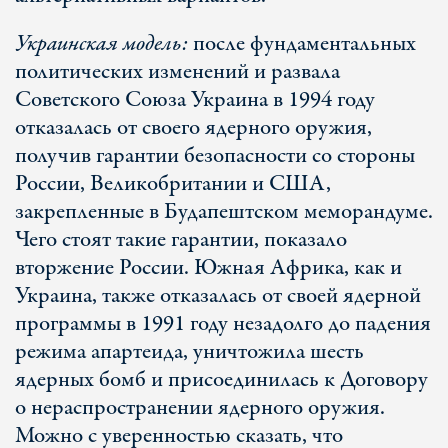
Украинская модель:
после фундаментальных
политических изменений и развала
Советского Союза Украина в 1994 году
отказалась от своего ядерного оружия,
получив гарантии безопасности со стороны
России, Великобритании и США,
закрепленные в Будапештском меморандуме.
Чего стоят такие гарантии, показало
вторжение России. Южная Африка, как и
Украина, также отказалась от своей ядерной
программы в 1991 году незадолго до падения
режима апартеида, уничтожила шесть
ядерных бомб и присоединилась к Договору
о нераспространении ядерного оружия.
Можно с уверенностью сказать, что