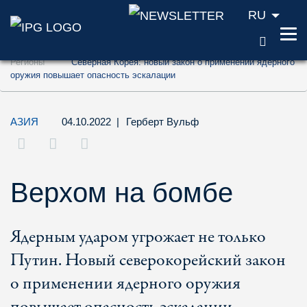
RU
ПОИС
Перейти к содержанию (ключ доступа '1'
Регионы
Северная Корея: новый закон о применении ядерного
Перейти к поиску (ключ доступа '2')
оружия повышает опасность эскалации
Перейти к навигации (ключ доступа '3')
АЗИЯ
04.10.2022
|
Герберт Вульф
Верхом на бомбе
Ядерным ударом угрожает не только
Путин. Новый северокорейский закон
о применении ядерного оружия