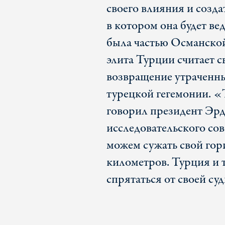
своего влияния и созд
в котором она будет ве
была частью Османско
элита Турции считает 
возвращение утраченны
турецкой гегемонии. «
говорил президент Эрд
исследовательского с
можем сужать свой гор
километров. Турция и 
спрятаться от своей су