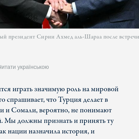
й президент Сирии Ахмед аль-Шараа после встречи в
Читати українською
тся играть значимую роль на мировой
то спрашивает, что Турция делает в
и и Сомали, вероятно, не понимают
. Мы должны признать и принять ту
ак нации назначила история, и