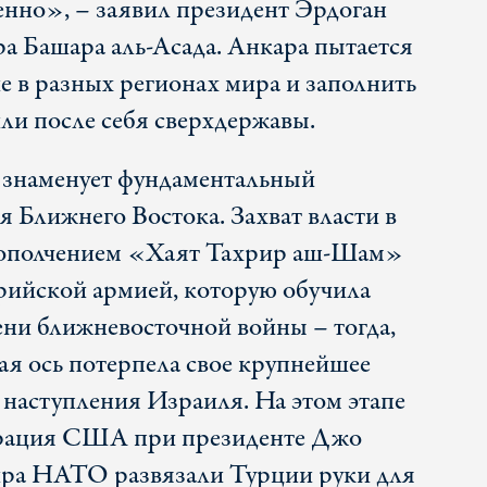
венно», – заявил президент Эрдоган
ра Башара аль-Асада. Анкара пытается
е в разных регионах мира и заполнить
или после себя сверхдержавы.
 знаменует фундаментальный
 Ближнего Востока. Захват власти в
 ополчением «Хаят Тахрир аш-Шам»
рийской армией, которую обучила
ени ближневосточной войны – тогда,
ая ось потерпела свое крупнейшее
 наступления Израиля. На этом этапе
трация США при президенте Джо
ира НАТО развязали Турции руки для