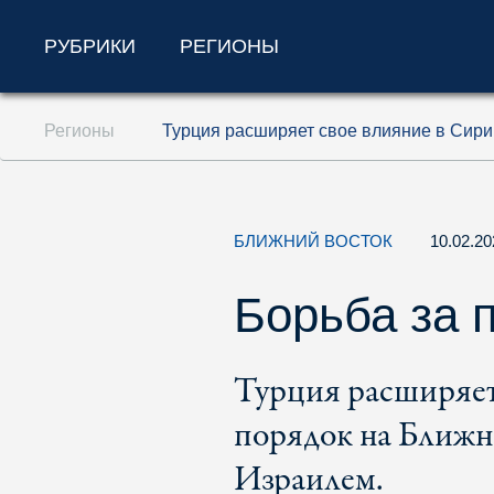
РУБРИКИ
РЕГИОНЫ
Перейти к содержанию (ключ доступа '1'
Регионы
Турция расширяет свое влияние в Сири
Перейти к поиску (ключ доступа '2')
Перейти к навигации (ключ доступа '3')
БЛИЖНИЙ ВОСТОК
10.02.2
Борьба за 
Турция расширяет
порядок на Ближне
Израилем.