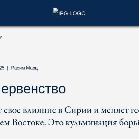
)
и
025
|
Расим Марц
первенство
 свое влияние в Сирии и меняет г
м Востоке. Это кульминация борьб