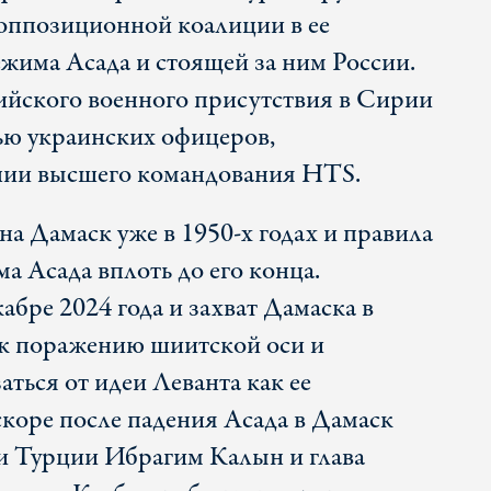
оппозиционной коалиции в ее
жима Асада и стоящей за ним России.
ийского военного присутствия в Сирии
ью украинских офицеров,
ении высшего командования HTS.
а Дамаск уже в 1950-х годах и правила
а Асада вплоть до его конца.
бре 2024 года и захват Дамаска в
 к поражению шиитской оси и
аться от идеи Леванта как ее
скоре после падения Асада в Дамаск
и Турции Ибрагим Калын и глава