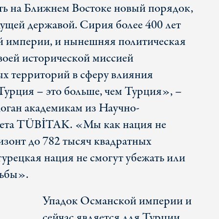
ать на Ближнем Востоке новый порядок,
дущей державой. Сирия более 400 лет
й империи, и нынешняя политическая
своей исторической миссией
х территорий в сферу влияния
Турция – это больше, чем Турция», –
оган академикам из Научно-
овета TÜBİTAK. «Мы как нация не
изонт до 782 тысяч квадратных
турецкая нация не смогут убежать или
дьбы».
Упадок Османской империи и
сейчас является для Турции