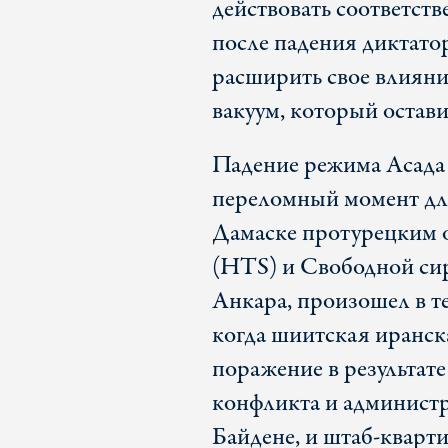
действовать соответст
после падения диктато
расширить свое влияни
вакуум, который остав
Падение режима Асада
переломный момент для
Дамаске протурецким
(HTS) и Свободной си
Анкара, произошел в т
когда шиитская иранск
поражение в результате
конфликта и админис
Байдене, и штаб-кварт