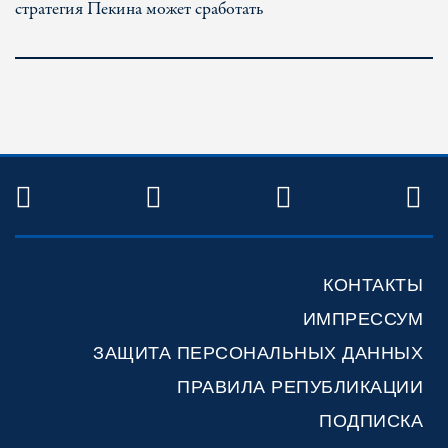
стратегия Пекина может сработать
TWITTER
FACEBOOK
YOUTUBE
R
КОНТАКТЫ
ИМПРЕССУМ
ЗАЩИТА ПЕРСОНАЛЬНЫХ ДАННЫХ
ПРАВИЛА РЕПУБЛИКАЦИИ
ПОДПИСКА