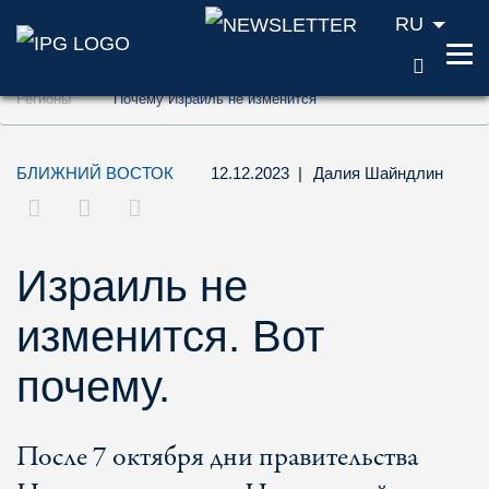
RU
ПОИС
Перейти к содержанию (ключ доступа '1'
Регионы
Почему Израиль не изменится
Перейти к поиску (ключ доступа '2')
Перейти к навигации (ключ доступа '3')
БЛИЖНИЙ ВОСТОК
12.12.2023
|
Далия Шайндлин
Израиль не
изменится. Вот
почему.
После 7 октября дни правительства