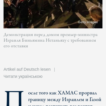
Getty images
Демонстрация перед домом премьер-министра
Израиля Биньямина Нетаньяху с требованием
его отставки
Artikel auf Deutsch lesen
Читати українською
П
осле того как ХАМАС прорвал
границу между Израилем и Газой