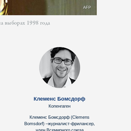
AFP
а выборах 1998 года
Клеменс Бомсдорф
Копенгаген
Клеменс Бомсдорф (Clemens
Bomsdorf) –журналист-фрилансер,
член Всемирного союза