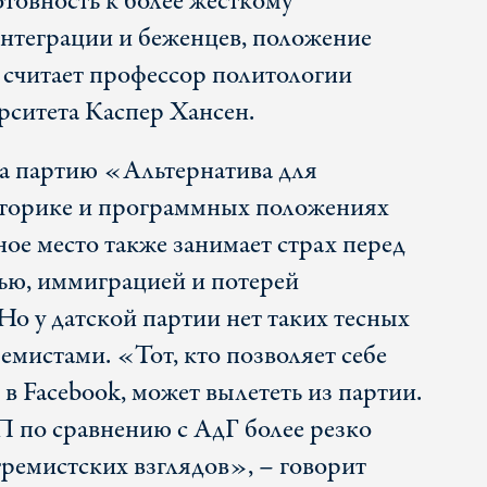
отовность к более жесткому
нтеграции и беженцев, положение
 считает профессор политологии
рситета Каспер Хансен.
а партию «Альтернатива для
иторике и программных положениях
ое место также занимает страх перед
ью, иммиграцией и потерей
Но у датской партии нет таких тесных
емистами. «Тот, кто позволяет себе
в Facebook, может вылететь из партии.
 по сравнению с АдГ более резко
тремистских взглядов», – говорит