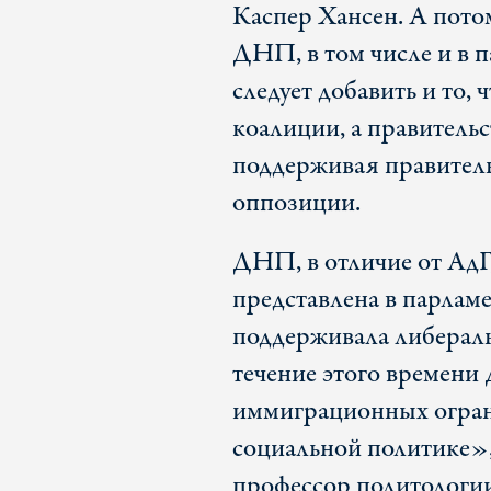
Каспер Хансен. А пото
ДНП, в том числе и в п
следует добавить и то,
коалиции, а правитель
поддерживая правитель
оппозиции.
ДНП, в отличие от АдГ,
представлена в парламе
поддерживала либерал
течение этого времени
иммиграционных ограни
социальной политике»,
профессор политологии