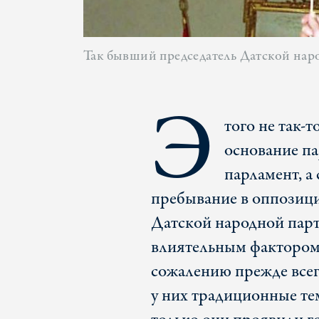
Так бывший председатель Датской наро
Э
того не так-т
основание па
парламент, а 
пребывание в оппозиции
Датской народной парт
влиятельным фактором
сожалению прежде все
у них традиционные те