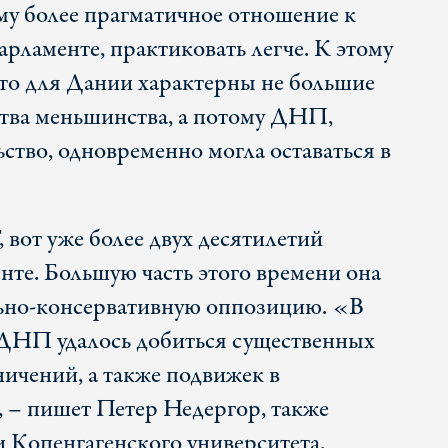
му более прагматичное отношение к
арламенте, практиковать легче. К этому
 что для Дании характерны не большие
ства меньшинства, а потому ДНП,
ство, одновременно могла оставаться в
 вот уже более двух десятилетий
нте. Большую часть этого времени она
ьно-консервативную оппозицию. «В
 ДНП удалось добиться существенных
чений, а также подвижек в
 – пишет Петер Недергор, также
 Копенгагенского университета.