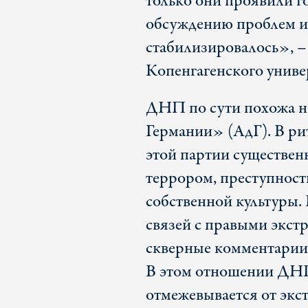
только они проявили г
обсуждению проблем и
стабилизировалось», –
Копенгагенского униве
ДНП по сути похожа н
Германии» (АдГ). В р
этой партии существенн
террором, преступност
собственной культуры. 
связей с правыми экстр
скверные комментарии 
В этом отношении ДНП
отмежевывается от экс