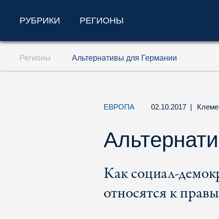
РУБРИКИ
РЕГИОНЫ
Перейти к содержанию (ключ доступа '1'
Регионы
Альтернативы для Германии
Перейти к поиску (ключ доступа '2')
Перейти к навигации (ключ доступа '3')
ЕВРОПА
02.10.2017
|
Клеме
Альтернати
Как социал-демок
относятся к прав