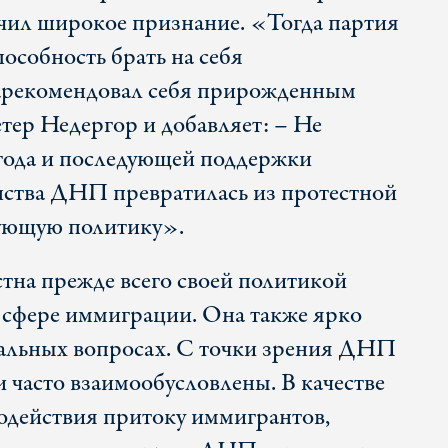
чил широкое признание. «Тогда партия
особность брать на себя
 зарекомендовал себя прирожденным
тер Недергор и добавляет: – Не
года и последующей поддержки
нства ДНП превратилась из протестной
рующую политику».
на прежде всего своей политикой
 сфере иммиграции. Она также ярко
иальных вопросах. С точки зрения ДНП
 часто взаимообусловлены. В качестве
одействия притоку иммигрантов,