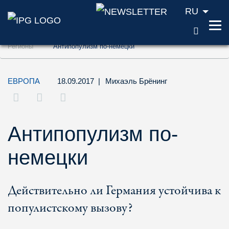
RU
ПОИС
Перейти к содержанию (ключ доступа '1'
Регионы
Антипопулизм по-немецки
Перейти к поиску (ключ доступа '2')
Перейти к навигации (ключ доступа '3')
ЕВРОПА
18.09.2017
|
Михаэль Брёнинг
Антипопулизм по-
немецки
Действительно ли Германия устойчива к
популистскому вызову?