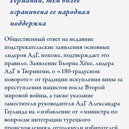
Германии, тем более
ограничена ее народная
поддержка
Общественный ответ на недавние
подстрекательские заявления основных
лидеров АдГ, похоже, подтверждает это
правило. Заявление Бьорна Хёке, лидера
АдГ в Тюрингии, о «180-градусном
повороте» от традиции искупления вины за
преступления нацистов после Второй
мировой войны, а также указание
заместителя руководителя АдГ Александра
Гауланда на «избавление от «министра по
вопросам интеграции турецкого
происхождения» оттолкнули избирателей.