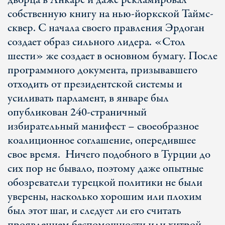
дворца в Анкаре и даже рекламировал
собственную книгу на нью-йоркской Таймс-
сквер. С начала своего правления Эрдоган
создает образ сильного лидера. «Стол
шести» же создает в основном бумагу. После
программного документа, призывавшего
отходить от президентской системы и
усиливать парламент, в январе был
опубликован 240-страничный
избирательный манифест – своеобразное
коалиционное соглашение, опередившее
свое время. Ничего подобного в Турции до
сих пор не бывало, поэтому даже опытные
обозреватели турецкой политики не были
уверены, насколько хорошим или плохим
был этот шаг, и следует ли его считать