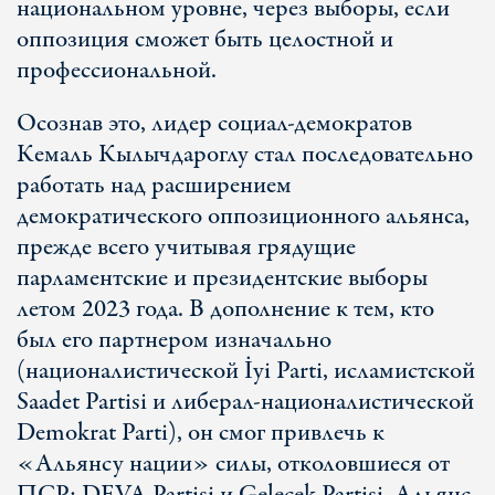
национальном уровне, через выборы, если
оппозиция сможет быть целостной и
профессиональной.
Осознав это, лидер социал-демократов
Кемаль Кылычдароглу стал последовательно
работать над расширением
демократического оппозиционного альянса,
прежде всего учитывая грядущие
парламентские и президентские выборы
летом 2023 года. В дополнение к тем, кто
был его партнером изначально
(националистической İyi Parti, исламистской
Saadet Partisi и либерал-националистической
Demokrat Parti), он смог привлечь к
«Альянсу нации» силы, отколовшиеся от