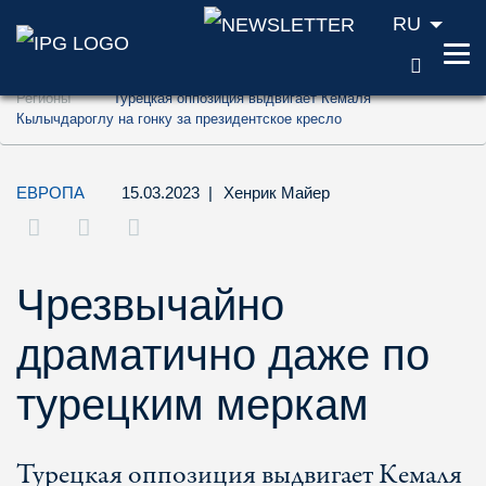
RU
ПОИС
Перейти к содержанию (ключ доступа '1'
Регионы
Турецкая оппозиция выдвигает Кемаля
Перейти к поиску (ключ доступа '2')
Кылычдароглу на гонку за президентское кресло
Перейти к навигации (ключ доступа '3')
ЕВРОПА
15.03.2023
|
Хенрик Майер
Чрезвычайно
драматично даже по
турецким меркам
Турецкая оппозиция выдвигает Кемаля