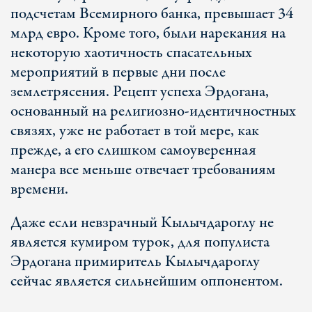
подсчетам Всемирного банка, превышает 34
млрд евро. Кроме того, были нарекания на
некоторую хаотичность спасательных
мероприятий в первые дни после
землетрясения. Рецепт успеха Эрдогана,
основанный на религиозно-идентичностных
связях, уже не работает в той мере, как
прежде, а его слишком самоуверенная
манера все меньше отвечает требованиям
времени.
Даже если невзрачный Кылычдароглу не
является кумиром турок, для популиста
Эрдогана примиритель Кылычдароглу
сейчас является сильнейшим оппонентом.