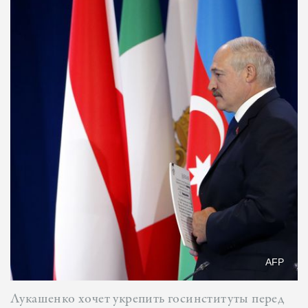
AFP
Лукашенко хочет укрепить госинституты перед