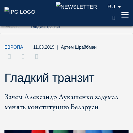
RU
ПОИС
Перейти к содержанию (ключ доступа '1'
Регионы
Гладкий транзит
Перейти к поиску (ключ доступа '2')
Перейти к навигации (ключ доступа '3')
ЕВРОПА
11.03.2019
|
Артем Шрайбман
Гладкий транзит
Зачем Александр Лукашенко задумал
менять конституцию Беларуси