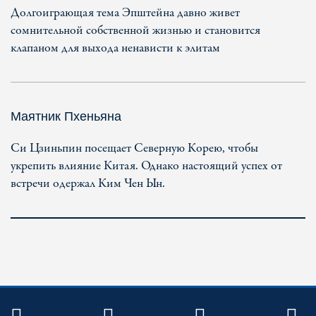
Долгоиграющая тема Эпштейна давно живет
сомнительной собственной жизнью и становится
клапаном для выхода ненависти к элитам
Маятник Пхеньяна
Си Цзиньпин посещает Северную Корею, чтобы
укрепить влияние Китая. Однако настоящий успех от
встречи одержал Ким Чен Ын.
TWITTER
FACEBOOK
YOUTUBE
R