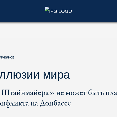
)
Луканов
иллюзии мира
 Штайнмайера» не может быть пл
онфликта на Донбассе