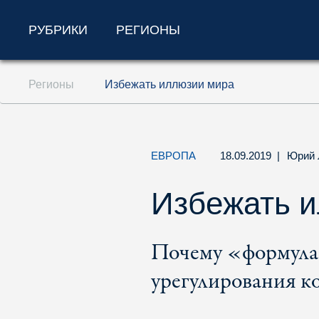
РУБРИКИ
РЕГИОНЫ
Перейти к содержанию (ключ доступа '1'
Регионы
Избежать иллюзии мира
Перейти к поиску (ключ доступа '2')
Перейти к навигации (ключ доступа '3')
ЕВРОПА
18.09.2019
|
Юрий 
Избежать 
Почему «формула
урегулирования к