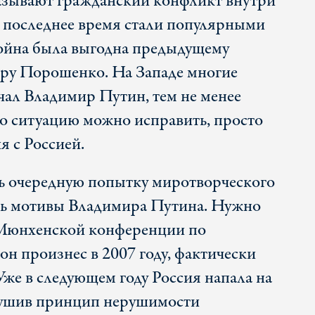
зывают гражданский конфликт внутри
в последнее время стали популярными
война была выгодна предыдущему
тру Порошенко. На Западе многие
чал Владимир Путин, тем не менее
то ситуацию можно исправить, просто
я с Россией.
ть очередную попытку миротворческого
ить мотивы Владимира Путина. Нужно
Мюнхенской конференции по
он произнес в 2007 году, фактически
Уже в следующем году Россия напала на
рушив принцип нерушимости