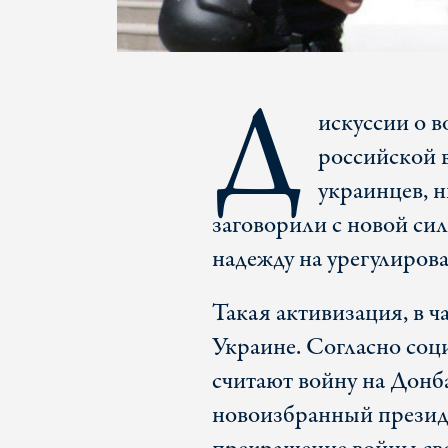
Д
искуссии о в
российской в
украинцев, н
заговорили с новой си
надежду на урегулиров
Такая активизация, в ча
Украине. Согласно соц
считают войну на Донб
новоизбранный презид