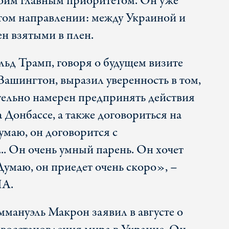
оим главным приоритетом. Он уже
этом направлении: между Украиной и
ен взятыми в плен.
д Трамп, говоря о будущем визите
Вашингтон, выразил уверенность в том,
тельно намерен предпринять действия
 Донбассе, а также договориться на
Думаю, он договорится с
. Он очень умный парень. Он хочет
Думаю, он приедет очень скоро», –
ША.
ануэль Макрон заявил в августе о