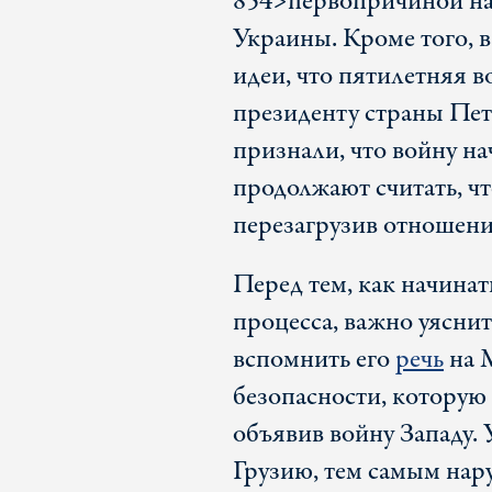
854>первопричиной на
Украины. Кроме того, 
идеи, что пятилетняя 
президенту страны Пе
признали, что войну на
продолжают считать, ч
перезагрузив отношени
Перед тем, как начина
процесса, важно уясн
вспомнить его
речь
на 
безопасности, которую 
объявив войну Западу. 
Грузию, тем самым на