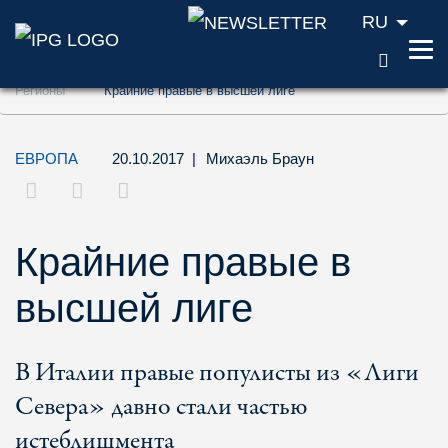
RU
ПОИС
Перейти к содержанию (ключ доступа '1'
Регионы
Крайние правые в высшей лиге
Перейти к поиску (ключ доступа '2')
Перейти к навигации (ключ доступа '3')
ЕВРОПА
20.10.2017
|
Михаэль Браун
Крайние правые в
высшей лиге
В Италии правые популисты из «Лиги
Севера» давно стали частью
истеблишмента