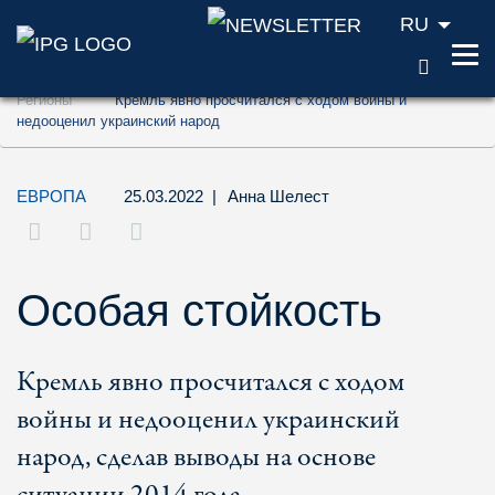
RU
ПОИС
Перейти к содержанию (ключ доступа '1'
Регионы
Кремль явно просчитался с ходом войны и
Перейти к поиску (ключ доступа '2')
недооценил украинский народ
Перейти к навигации (ключ доступа '3')
ЕВРОПА
25.03.2022
|
Анна Шелест
Особая стойкость
Кремль явно просчитался с ходом
войны и недооценил украинский
народ, сделав выводы на основе