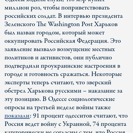
миллион роз, чтобы поприветствовать
российских солдат. В интервью президента
Зеленского The Washington Post Харьков
был назван городом, который может
оккупировать Российская Федерация. Это
заявление вызвало возмущение местных
политиков и активистов, они публично
подтвердили проукраинские настроения в
городе и готовность сражаться. Некоторые
эксперты теперь считают, что зверский
обстрел Харькова русскими – наказание за
эту позицию. В Одессе социологические
опросы на третьей неделе войны также
показали
: 91 процент одесситов считают, что
Россия ведет войну с Украиной, 74 процента
категорически не согласны с тем, что Россия