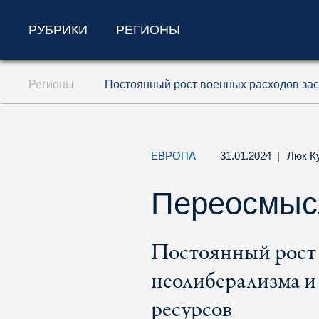
РУБРИКИ
РЕГИОНЫ
Перейти к содержанию (ключ доступа '1'
Регионы
Постоянный рост военных расходов зас
Перейти к поиску (ключ доступа '2')
Перейти к навигации (ключ доступа '3')
ЕВРОПА
31.01.2024
|
Люк К
Переосмысл
Постоянный рост 
неолиберализма и 
ресурсов