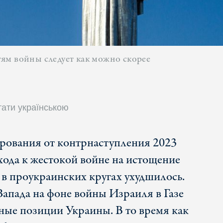
ям войны следует как можно скорее
тати українською
арования от контрнаступления 2023
ехода к жестокой войне на истощение
 в проукраинских кругах ухудшилось.
апада на фоне войны Израиля в Газе
ые позиции Украины. В то время как