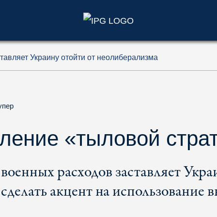
)
тавляет Украину отойти от неолиберализма
упер
ение «тыловой стра
военных расходов заставляет Укра
сделать акцент на использование 