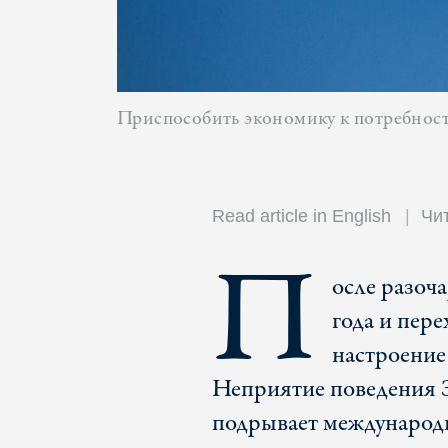
Приспособить экономику к потребност
Read article in English
Чи
П
осле разоч
года и пер
настроение
Неприятие поведения З
подрывает международн