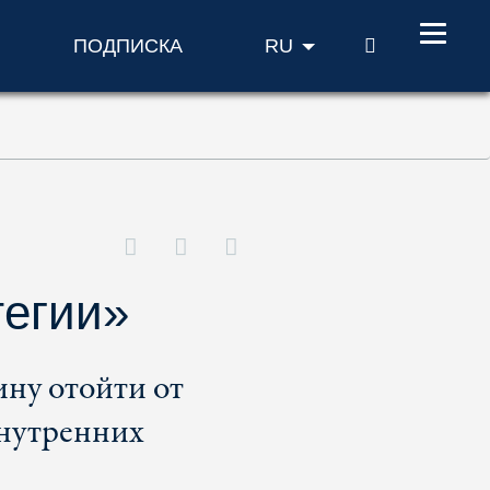
ПОИСК
ПОДПИСКА
RU
тегии»
ину отойти от
внутренних