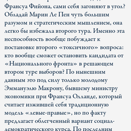
Франсуа Фийона, сами себя загоняют в угол?
Обладай Марин Ле Пен чуть большим
разумом и стратегическим мышлением, она
легко бы избежала второго тура. Именно эта
неспособность вообще побуждает к
постановке второго «токсичного» вопроса:
кто вообще сможет остановить кандидата от
«Национального фронта» в решающем
втором туре выборов? По нынешним
данным это под силу только молодому
Эммануэлю Макрону, бывшему министру
экономики при Франсуа Олланде, который
считает изжившей себя традиционную
модель «левые-правые», но по факту
предлагает облегченный вариант социал-
демократического курса. По последним