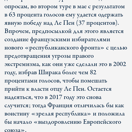
опросам, во втором туре в мае с результатом
в 63 процента голосов ему удается одержать
явную победу над Ле Пен (37 процентов).
Впрочем, предпосылкой для этого является
создание французскими избирателями
нового «республиканского фронта» с целью
предотвращения угрозы правого
экстремизма, как они уже сделали это в 2002
году, избрав Ширака более чем 82
процентами голосов, чтобы помешать
прийти к власти отцу Ле Пен. Остается
надеяться, что в 2017 году это снова
случится; тогда Франция отличилась бы как
воистину «зрелая республика» и положила
бы начало «выздоровлению Европейского
союза».