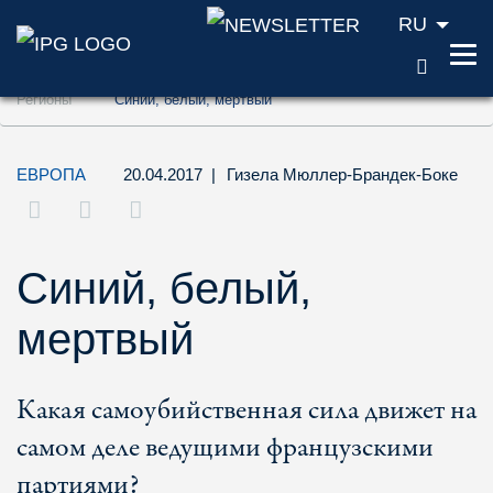
RU
ПОИС
Перейти к содержанию (ключ доступа '1'
Регионы
Синий, белый, мертвый
Перейти к поиску (ключ доступа '2')
Перейти к навигации (ключ доступа '3')
ЕВРОПА
20.04.2017
|
Гизела Мюллер-Брандек-Боке
Синий, белый,
мертвый
Какая самоубийственная сила движет на
самом деле ведущими французскими
партиями?