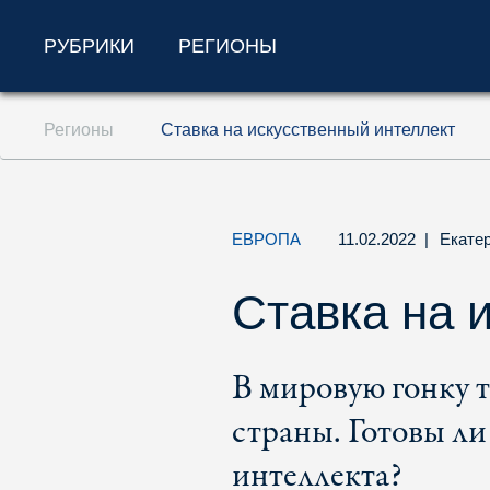
РУБРИКИ
РЕГИОНЫ
Перейти к содержанию (ключ доступа '1'
Регионы
Ставка на искусственный интеллект
Перейти к поиску (ключ доступа '2')
Перейти к навигации (ключ доступа '3')
ЕВРОПА
11.02.2022
|
Екате
Ставка на 
В мировую гонку 
страны. Готовы ли
интеллекта?