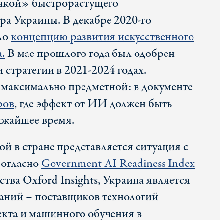
очкой» быстрорастущего
ра Украины. В декабре 2020-го
ло
концепцию развития искусственного
.
В мае прошлого года был одобрен
 стратегии в 2021-2024 годах.
максимально предметной: в документе
ров
, где эффект от ИИ должен быть
лижайшее время.
й в стране представляется ситуация с
Согласно
Government AI Readiness Index
ства Oxford Insights, Украина является
аний – поставщиков технологий
екта и машинного обучения в