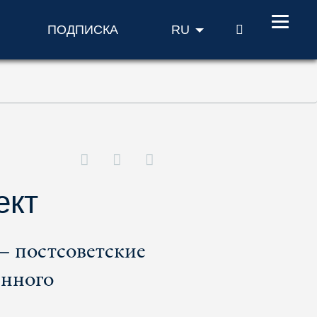
ПОИСК
ПОДПИСКА
RU
ект
– постсоветские
енного