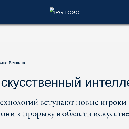
)
рина Венкина
искусственный интелл
технологий вступают новые игроки 
 они к прорыву в области искусств