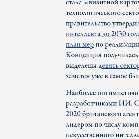
стала «визитной карт
технологического секто
правительство утверди
интеллекта до 2030 года
план мер
по реализации
Концепция получилась 
выделены
девять секто
заметен уже в самое б
Наиболее оптимистично
разработчиками ИИ. 
2020
британского агент
лидером по числу комп
искусственного интелл