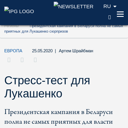
RU
ПОИС
Перейти к содержанию (ключ доступа '1'
Регионы
Президентская кампания в Беларуси полна не самых
Перейти к поиску (ключ доступа '2')
приятных для Лукашенко сюрпризов
Перейти к навигации (ключ доступа '3')
ЕВРОПА
25.05.2020
|
Артем Шрайбман
Стресс-тест для
Лукашенко
Президентская кампания в Беларуси
полна не самых приятных для власти