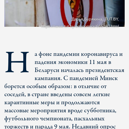
Дарья Бурякина, TUT.BY,
https://news.tut.by/economics/685760.html
Н
а фоне пандемии коронавируса и
падения экономики 11 мая в
Беларуси началась президентская
кампания. С пандемией Минск
борется особым образом: в отличие от
соседей, в стране введены совсем легкие
карантинные меры и продолжаются
массовые мероприятия вроде субботника,
футбольного чемпионата, пасхальных
торжеств и парада 9 мая. Недавний опрос