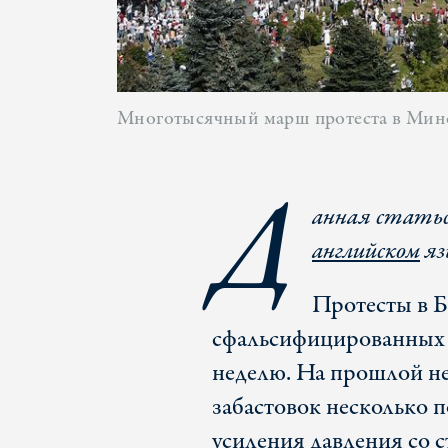
Многотысячный марш протеста в Мин
Д
анная статьс
английском
яз
Протесты в Б
сфальсифицированных 
неделю. На прошлой не
забастовок несколько п
усиления давления со 