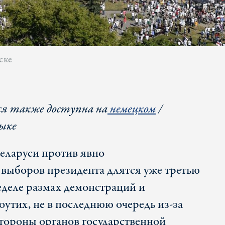
ске
я также доступна на
немецком
/
ыке
еларуси против явно
выборов президента длятся уже третью
деле размах демонстраций и
оутих, не в последнюю очередь из-за
стороны органов государственной