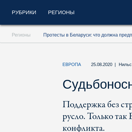
РУБРИКИ
РЕГИОНЫ
Перейти к содержанию (ключ доступа '1'
Регионы
Протесты в Беларуси: что должна пред
Перейти к поиску (ключ доступа '2')
Перейти к навигации (ключ доступа '3')
ЕВРОПА
25.08.2020
|
Нильс
Судьбоносн
Поддержка без ст
русло. Только так
конфликта.