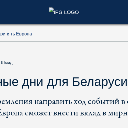
)
принять Европа
 Шмид
ые дни для Беларуси
ремления направить ход событий в
 Европа сможет внести вклад в мир