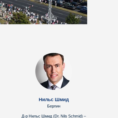
AFP
Нильс Шмид
Берлин
Д-р Нильс Шмид (Dr. Nils Schmid) –