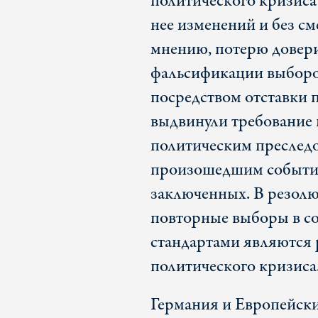
политического кризиса 
нее изменений и без с
мнению, потерю довери
фальсификации выборо
посредством отставки 
выдвинули требование
политическим преследо
произошедшим события
заключенных. В резолю
повторные выборы в с
стандартами являются
политического кризиса
Германия и Европейски