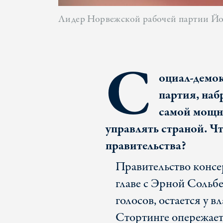
Лидер Норвежской рабочей партии Йо
С
оциал-демо
партия, наб
самой мощно
управлять страной. Ч
правительства?
Правительство консе
главе с Эрной Сольб
голосов, остается у в
Стортинге опережает 