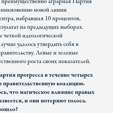
а преимущественно аграрная Партия
озникновению новой линии
ентра, набравшая 10 процентов,
езультат на предыдущих выборах.
 четкой идеологической
лучше удалось утвердить себя в
равительству. Левые и зеленые
ственного роста своих показателей.
ртия прогресса в течение четырех
в правительственную коалицию.
ось, что магическое влияние правых
азвеется, и они потеряют голоса.
изошло?