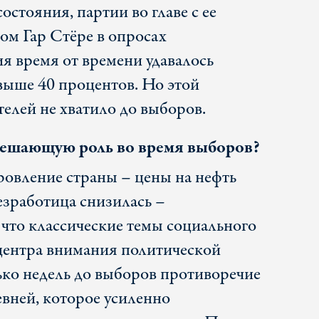
остояния, партии во главе с ее
ом Гар Стёре в опросах
я время от времени удавалось
выше 40 процентов. Но этой
елей не хватило до выборов.
решающую роль во время выборов?
овление страны – цены на нефть
езработица снизилась –
 что классические темы социального
 центра внимания политической
ько недель до выборов противоречие
евней, которое усиленно