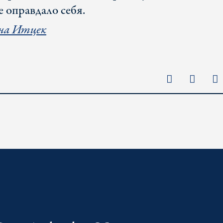
е оправдало себя.
на Итцек