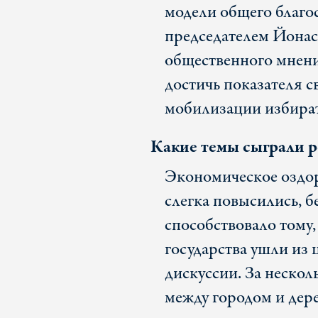
модели общего благос
председателем Йонас
общественного мнени
достичь показателя с
мобилизации избират
Какие темы сыграли 
Экономическое оздор
слегка повысились, б
способствовало тому,
государства ушли из
дискуссии. За нескол
между городом и дер