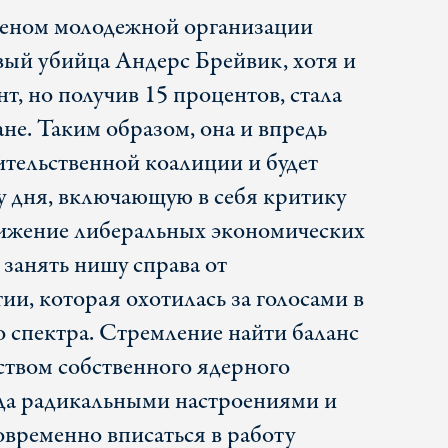
леном молодежной организации
вый убийца Андерс Брейвик, хотя и
т, но получив 15 процентов, стала
ане. Таким образом, она и впредь
ительственной коалиции и будет
у дня, включающую в себя критику
ижение либеральных экономических
 занять нишу справа от
и, которая охотилась за голосами в
о спектра. Стремление найти баланс
ством собственного ядерного
огда радикальными настроениями и
временно вписаться в работу