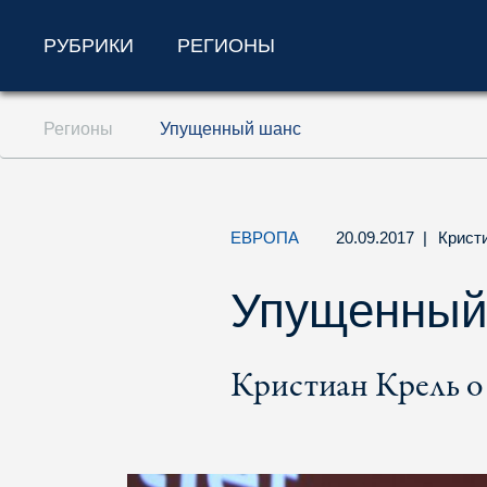
РУБРИКИ
РЕГИОНЫ
Перейти к содержанию (ключ доступа '1'
Регионы
Упущенный шанс
Перейти к поиску (ключ доступа '2')
Перейти к навигации (ключ доступа '3')
ЕВРОПА
20.09.2017
|
Крист
Упущенный
Кристиан Крель о