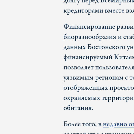
долгу перед Всемирны
кредиторами вместе вз
Финансирование развит
биоразнообразия и ста
данных Бостонского ун
финансируемый Китаем 
позволяет пользователя
уязвимым регионам с т
отображенных проектов
охраняемых территория
обитания.
Более того, в
недавно о