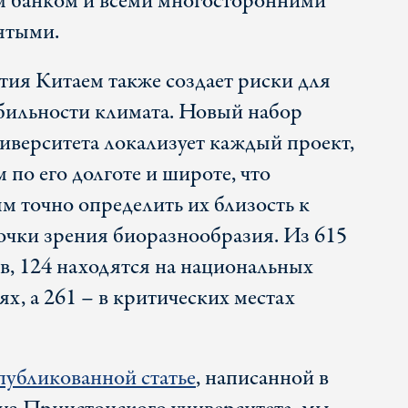
м банком и всеми многосторонними
ятыми.
ия Китаем также создает риски для
бильности климата. Новый набор
иверситета локализует каждый проект,
по его долготе и широте, что
м точно определить их близость к
очки зрения биоразнообразия. Из 615
, 124 находятся на национальных
х, а 261 – в критических местах
публикованной статье
, написанной в