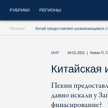
РУБРИКИ
РЕГИОНЫ
Перейти к содержанию (ключ доступа '1'
Регионы
Китай предоставляет развивающимся ст
Перейти к поиску (ключ доступа '2')
Перейти к навигации (ключ доступа '3')
МИР
04.01.2021
|
Кевин П. 
Китайская 
Пекин предоставл
давно искали у За
финасирование?