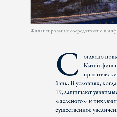
Финансирование сосредоточено в инфр
С
огласно нов
Китай финан
практически
банк. В условиях, когд
19, защищают уязвимые
«зеленого» и инклюзив
существенное увеличен