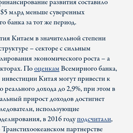
финансирование развития составило
а $5 млрд меньше суверенных
о банка за тот же период.
ия Китаем в значительной степени
структуре – секторе с сильным
лирования экономического роста – а
екторах. По
оценкам
Всемирного банка,
е инвестиции Китая могут привести к
 реального дохода до 2,9%, при этом в
еальный прирост доходов достигнет
следователи, использующие
делирования, в 2016 году
подсчитали
,
о Транстихоокеанском партнерстве