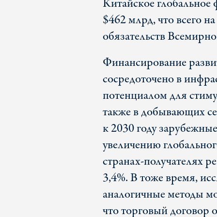
Китайское глобальное 
$462 млрд, что всего н
обязательств Всемирног
Финансирование развит
сосредоточено в инфра
потенциалом для стиму
также в добывающих с
к 2030 году зарубежны
увеличению глобального
странах-получателях р
3,4%. В тоже время, ис
аналогичные методы мо
что торговый договор 