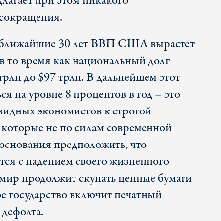
длагает при этом никакого
 сокращения.
в ближайшие 30 лет ВВП США вырастет
, в то время как национальный долг
трлн до $97 трлн. В дальнейшем этот
ся на уровне 8 процентов в год – это
видных экономистов к строгой
 которые не по силам современной
основания предположить, что
ся с падением своего жизненного
й мир продолжит скупать ценные бумаги
 государство включит печатный
 дефолта.