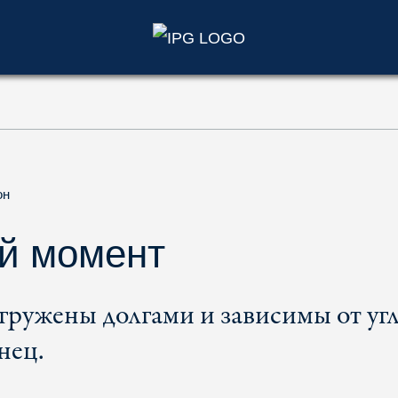
)
он
й момент
ружены долгами и зависимы от угл
нец.