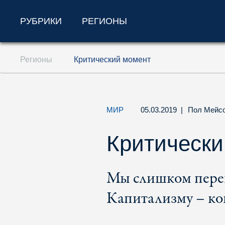
РУБРИКИ
РЕГИОНЫ
Перейти к содержанию (ключ доступа '1'
Регионы
Критический момент
Перейти к поиску (ключ доступа '2')
Перейти к навигации (ключ доступа '3')
МИР
05.03.2019
|
Пол Мейс
Критически
Мы слишком перег
Капитализму – ко