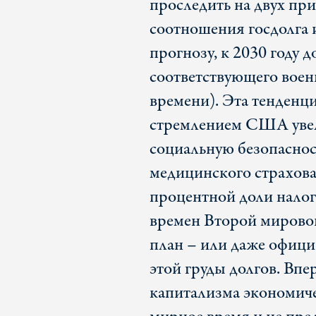
проследить на двух пр
соотношения госдолга
прогнозу, к 2030 году д
соответствующего воен
времени). Эта тенденц
стремлением США увел
социальную безопасно
медицинского страхов
процентной доли налог
времен Второй мировой
план – или даже офиц
этой груды долгов. Вп
капитализма экономиче