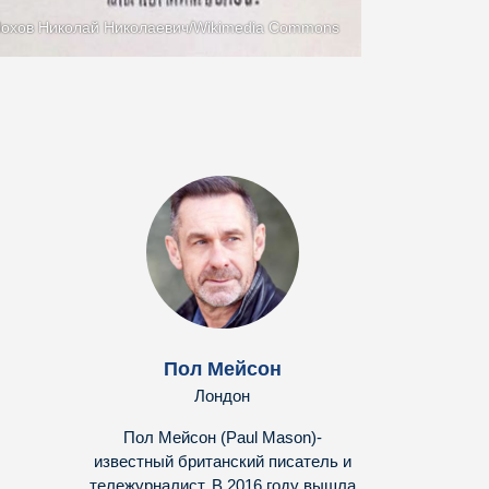
охов Николай Николаевич/Wikimedia Commons
Пол Мейсон
Лондон
Пол Мейсон (Paul Mason)-
известный британский писатель и
тележурналист. В 2016 году вышла