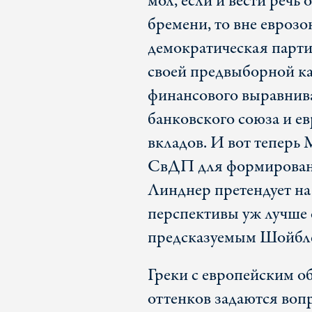
мол, если и вести реч
бремени, то вне еврозо
демократическая парт
своей предвыборной к
финансового выравнива
банковского союза и е
вкладов. И вот теперь 
СвДП для формировани
Линднер претендует на
перспективы уж лучше 
предсказуемым Шойбл
Греки с европейским о
оттенков задаются воп