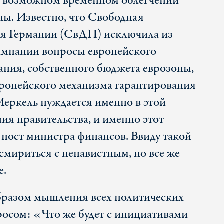
ь о возможном временном облегчении
ны. Известно, что Свободная
ия Германии (СвДП) исключила из
ампании вопросы европейского
ния, собственного бюджета еврозоны,
вропейского механизма гарантирования
Меркель нуждается именно в этой
я правительства, и именно этот
 пост министра финансов. Ввиду такой
смириться с ненавистным, но все же
е.
бразом мышления всех политических
росом: «Что же будет с инициативами