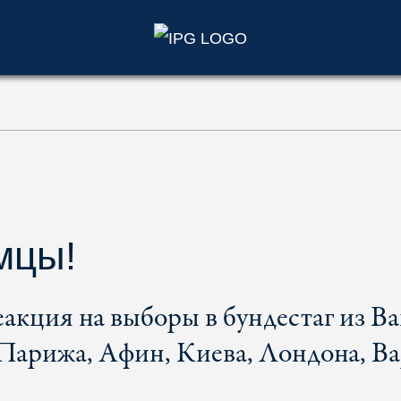
)
емцы!
акция на выборы в бундестаг из В
Парижа, Афин, Киева, Лондона, В