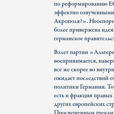
по реформированию ЕС
эффектно озвученными 
Акрополя?». Неоспори
более привержена идея
германское правительс
Взлет партии «Альтер
воспринимается, наверно
все же скорее во внутр
ожидает последствий о
политики Германии. То
есть и фракция правых
других европейских стр
Просвещенным грекам т