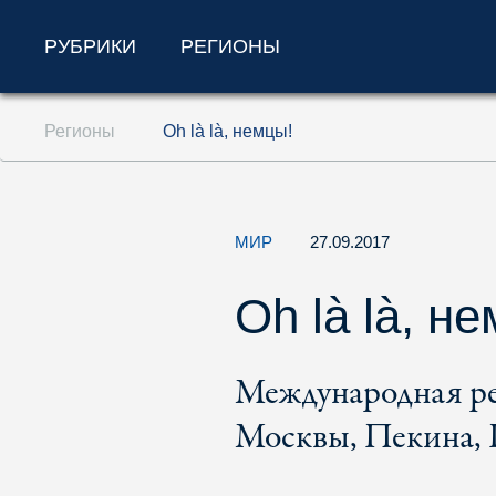
РУБРИКИ
РЕГИОНЫ
Перейти к содержанию (ключ доступа '1'
Регионы
Oh là là, немцы!
Перейти к поиску (ключ доступа '2')
Перейти к навигации (ключ доступа '3')
МИР
27.09.2017
Oh là là, н
Международная ре
Москвы, Пекина, 