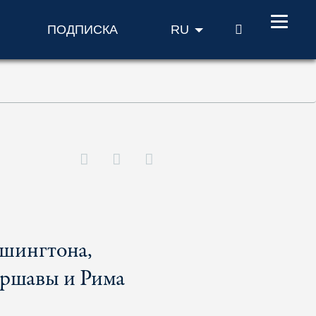
ПОИСК
ПОДПИСКА
RU
ашингтона,
аршавы и Рима