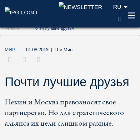
RU
ПОИС
Перейти к содержанию (ключ доступа '1'
Регионы
Почти лучшие друзья
Перейти к поиску (ключ доступа '2')
Перейти к навигации (ключ доступа '3')
МИР
01.08.2019
|
Ши Мин
Почти лучшие друзья
Пекин и Москва превозносят свое
партнерство. Но для стратегического
альянса их цели слишком разные.