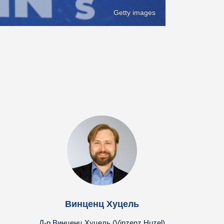
Getty images
Винценц Хуцель
Д-р Винценц Хуцель (Vinzenz Huzel)