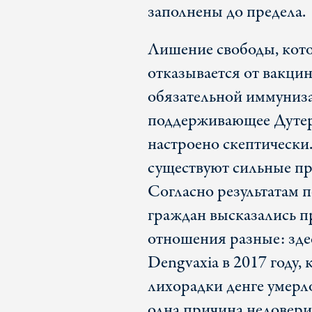
заполнены до предела.
Лишение свободы, кото
отказывается от вакци
обязательной иммуниза
поддерживающее Дутер
настроено скептически
существуют сильные пр
Согласно результатам 
граждан высказались п
отношения разные: зде
Dengvaxia в 2017 году,
лихорадки денге умерло
одна причина недоверия