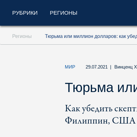
РУБРИКИ
РЕГИОНЫ
Перейти к содержанию (ключ доступа '1'
Регионы
Тюрьма или миллион долларов: как убед
Перейти к поиску (ключ доступа '2')
Перейти к навигации (ключ доступа '3')
МИР
29.07.2021
|
Винценц 
Тюрьма ил
Как убедить скеп
Филиппин, США и