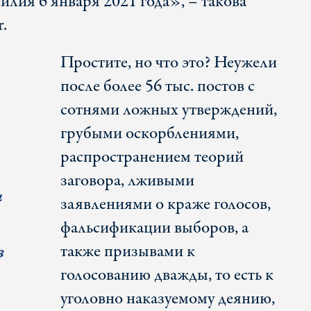
илия 6 января 2021 года», – такова
.
Простите, но что это? Неужели
после более 56 тыс. постов с
сотнями ложных утверждений,
грубыми оскорблениями,
распространением теорий
в
заговора, лживыми
и
заявлениями о краже голосов,
фальсификации выборов, а
в
также призывами к
голосованию дважды, то есть к
уголовно наказуемому деянию,