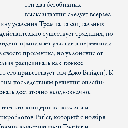
эти два безобидных
высказывания следует всерьез
ину удаления Трампа из социальных
действительно существует традиция, по
идент принимает участие в церемонии
 своего преемника, но уклонение от
ельзя расценивать как тяжкое
то его приветствует сам Джо Байден). К
воим последствиям решения онлайн-
вать достаточно неоднозначно.
ических концернов оказался и
икроблогов Parler, который с ноября
рампа альтернативой Twitter и