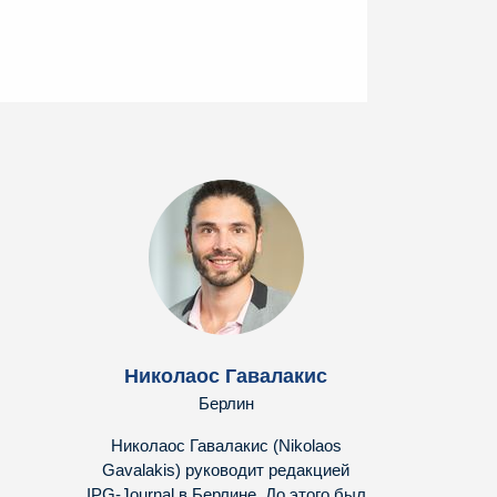
Николаос Гавалакис
Берлин
Николаос Гавалакис (Nikolaos
Gavalakis) руководит редакцией
IPG-Journal в Берлине. До этого был