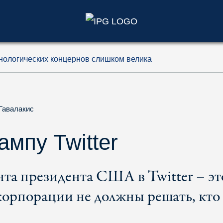
)
ехнологических концернов слишком велика
Гавалакис
ампу Twitter
нта президента США в Twitter – эт
корпорации не должны решать, кто 