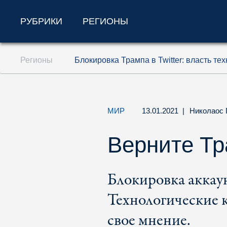
РУБРИКИ
РЕГИОНЫ
Перейти к содержанию (ключ доступа '1'
Регионы
Блокировка Трампа в Twitter: власть т
Перейти к поиску (ключ доступа '2')
Перейти к навигации (ключ доступа '3')
МИР
13.01.2021
|
Николаос 
Верните Тр
Блокировка аккау
Технологические 
свое мнение.