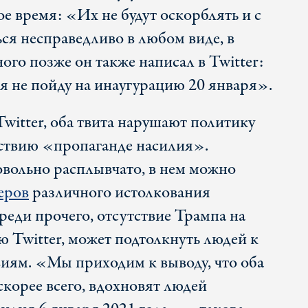
е время: «Их не будут оскорблять и с
ся несправедливо в любом виде, в
го позже он также написал в Twitter:
я не пойду на инаугурацию 20 января».
itter, оба твита нарушают политику
ствию «пропаганде насилия».
вольно расплывчато, в нем можно
еров
различного истолкования
реди прочего, отсутствие Трампа на
ю Twitter, может подтолкнуть людей к
иям. «Мы приходим к выводу, что оба
скорее всего, вдохновят людей