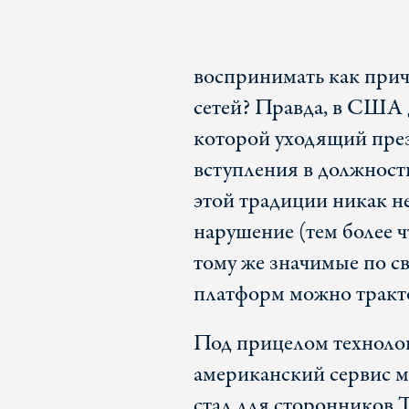
воспринимать как прич
сетей? Правда, в США 
которой уходящий през
вступления в должность
этой традиции никак н
нарушение (тем более ч
тому же значимые по с
платформ можно тракто
Под прицелом технолог
американский сервис м
стал для сторонников Т