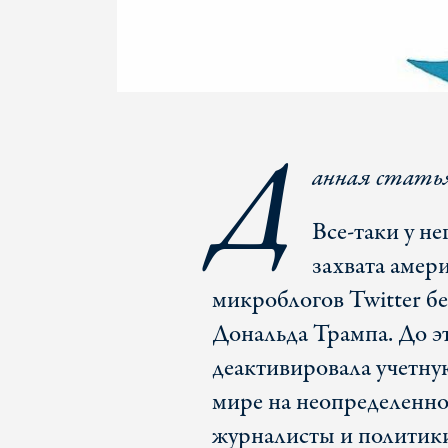
Д
анная стать
Все-таки у н
захвата амер
микроблогов Twitter б
Дональда Трампа. До э
деактивировала учетну
мире на неопределенно
журналисты и политик