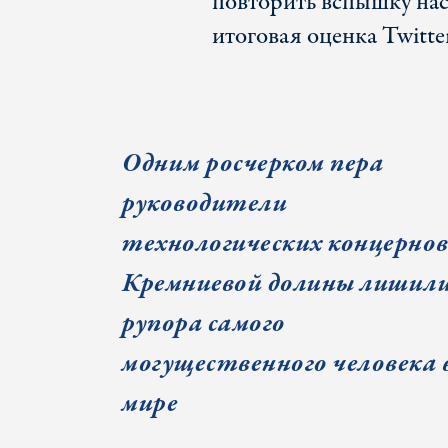
повторить вспышку нас
итоговая оценка Twitter
Одним росчерком пера
руководители
технологических концерно
Кремниевой долины лишил
рупора самого
могущественного человека 
мире