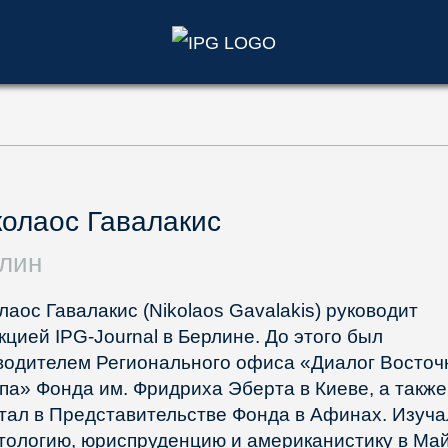
)
олаос Гавалакис
лин
лаос Гавалакис (Nikolaos Gavalakis) руководит
кцией IPG-Journal в Берлине. До этого был
водителем Регионального офиса «Диалог Восточ
па» Фонда им. Фридриха Эберта в Киеве, а также
тал в Представительстве Фонда в Афинах. Изуча
тологию, юриспруденцию и американистику в Ма