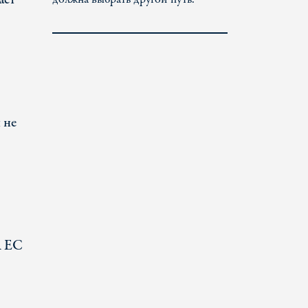
 не
А ЕC