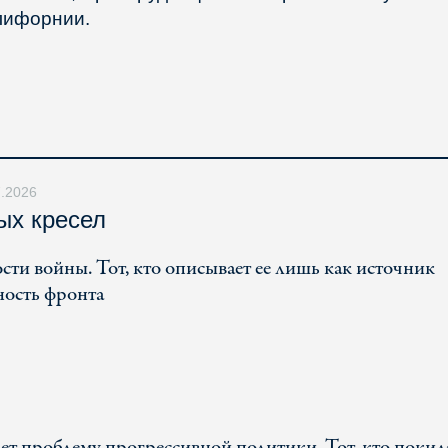
лифорнии.
7.2026
ых кресел
ти войны. Тот, кто описывает ее лишь как источник
ность фронта
ет проблему прогрессивной политики. Тот, кто покид