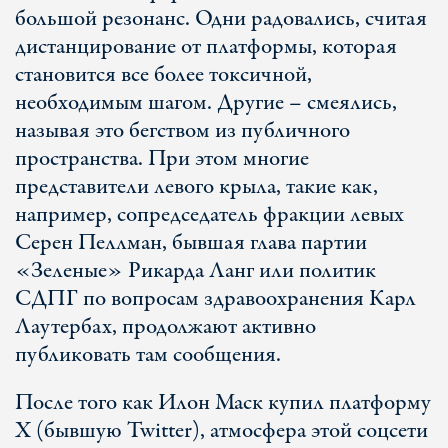
большой резонанс. Одни радовались, считая
дистанцирование от платформы, которая
становится все более токсичной,
необходимым шагом. Другие – смеялись,
называя это бегством из публичного
пространства. При этом многие
представители левого крыла, такие как,
например, сопредседатель фракции левых
Серен Пеллман, бывшая глава партии
«Зеленые» Рикарда Ланг или политик
СДПГ по вопросам здравоохранения Карл
Лаутербах, продолжают активно
публиковать там сообщения.
После того как Илон Маск купил платформу
X (бывшую Twitter), атмосфера этой соцсети