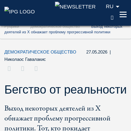
RU
ПОИС
Перейти к содержанию (ключ доступа '1'
Рубрики
Демократическое общество
Выход некоторых
Перейти к поиску (ключ доступа '2')
деятелей из X обнажает проблему прогрессивной политики
Перейти к навигации (ключ доступа '3')
ДЕМОКРАТИЧЕСКОЕ ОБЩЕСТВО
27.05.2026
|
Николаос Гавалакис
Бегство от реальности
Выход некоторых деятелей из X
обнажает проблему прогрессивной
политики. Тот, кто покидает