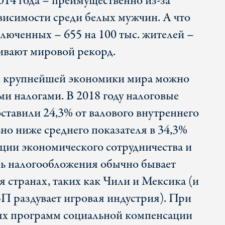
014 года – преимущественно из-за
висимости среди белых мужчин. А что
ключенных – 655 на 100 тыс. жителей –
вают мировой рекорд.
 крупнейшей экономики мира можно
ми налогами. В 2018 году налоговые
тавили 24,3% от валового внутреннего
ьно ниже среднего показателя в 34,3%
ции экономического сотрудничества и
нь налогообложения обычно бывает
 странах, таких как Чили и Мексика (и
ВП раздувает игровая индустрия). При
ых программ социальной компенсации