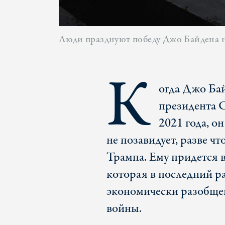
Люди празднуют победу Джо Байдена н
К
огда Джо Бай
президента 
2021 года, о
не позавидует, разве ч
Трампа. Ему придется в
которая в последний р
экономически разобще
войны.