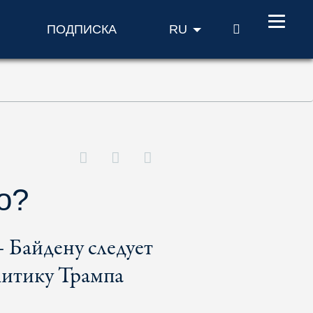
ПОИСК
ПОДПИСКА
RU
о?
 Байдену следует
олитику Трампа