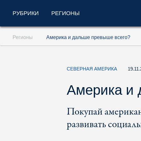
РУБРИКИ
РЕГИОНЫ
Перейти к содержанию (ключ доступа '1'
Регионы
Америка и дальше превыше всего?
Перейти к поиску (ключ доступа '2')
Перейти к навигации (ключ доступа '3')
СЕВЕРНАЯ АМЕРИКА
19.11
Америка и 
Покупай американ
развивать социаль