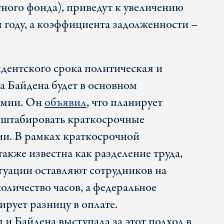
ого фонда), приведут к увеличению
 году, а коэффициента задолженности –
дентского срока политическая и
а Байдена будет в основном
емии. Он
объявил
, что планирует
сштабировать краткосрочные
и. В рамках краткосрочной
акже известна как разделение труда,
туации оставляют сотрудников на
количество часов, а федеральное
рует разницу в оплате.
 Байдена выступала за этот подход в