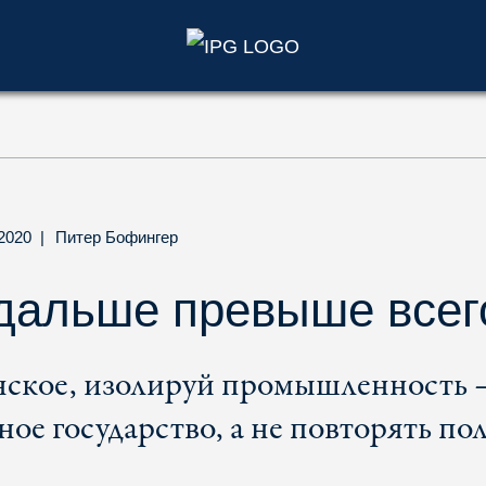
)
.2020
|
Питер Бофингер
дальше превыше всег
ское, изолируй промышленность –
ное государство, а не повторять п