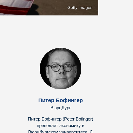
Getty images
Питер Бофингер
Вюрцбург
Питер Бофингер (Peter Bofinger)
преподает экономику в
Вюрцбургском университете. С