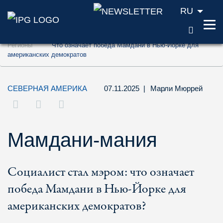
RU
ПОИС
Перейти к содержанию (ключ доступа '1'
Регионы
Что означает победа Мамдани в Нью-Йорке для
Перейти к поиску (ключ доступа '2')
американских демократов
Перейти к навигации (ключ доступа '3')
СЕВЕРНАЯ АМЕРИКА
07.11.2025
|
Марли Мюррей
Мамдани-мания
Социалист стал мэром: что означает
победа Мамдани в Нью-Йорке для
американских демократов?